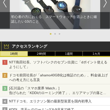
初心者の方におくる、スマートウォッチを選ぶときに確
認したい10のこと
●
●
●
アクセスランキング
1時間
24時間
1週間
1カ月
NTT島田社長、ソフトバンクのセブン出資に「dポイント使える
ようにして」
ドコモ前田社長が「ahamo40GB化は検証のため」、料金値上げ
への考え方にも言及
[石川温の「スマホ業界 Watch」]
告げられた「KDDIのローミング終了」、エリアマップの落とし
穴と楽天モバイルの課題
NTTドコモ、エリクソン製の最新型装置を国内初導入
KDDI、楽天へのローミングを9月末で終了