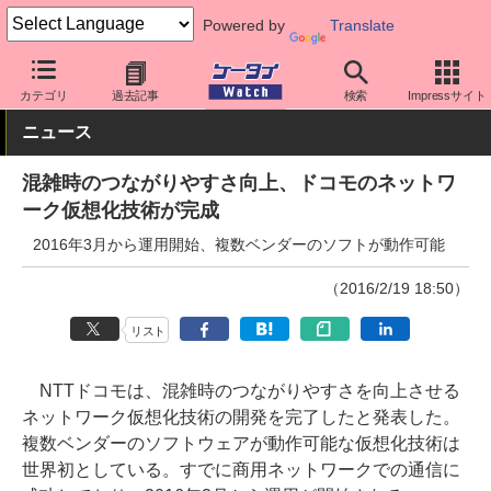
Powered by
Translate
ケータイ Watch
キャリア
ドコモ
ネットワーク/技術
カテゴリ
過去記事
検索
Impressサイト
ニュース
混雑時のつながりやすさ向上、ドコモのネットワ
ーク仮想化技術が完成
2016年3月から運用開始、複数ベンダーのソフトが動作可能
（2016/2/19 18:50）
リスト
NTTドコモは、混雑時のつながりやすさを向上させる
ネットワーク仮想化技術の開発を完了したと発表した。
複数ベンダーのソフトウェアが動作可能な仮想化技術は
世界初としている。すでに商用ネットワークでの通信に