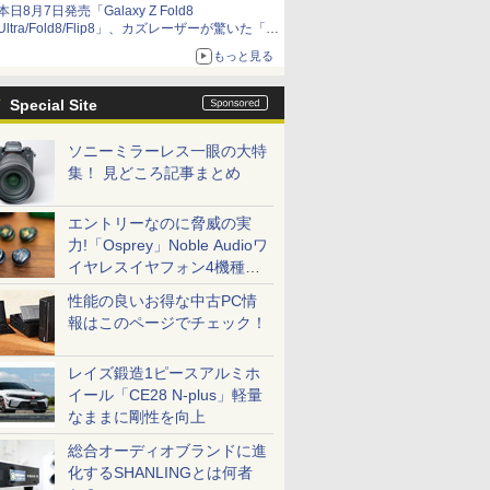
本日8月7日発売「Galaxy Z Fold8
Ultra/Fold8/Flip8」、カズレーザーが驚いた「そ
ば屋のメニュー並みの薄さ」
もっと見る
Special Site
ソニーミラーレス一眼の大特
集！ 見どころ記事まとめ
エントリーなのに脅威の実
力!「Osprey」Noble Audioワ
イヤレスイヤフォン4機種を
一気に聴く
性能の良いお得な中古PC情
報はこのページでチェック！
レイズ鍛造1ピースアルミホ
イール「CE28 N-plus」軽量
なままに剛性を向上
総合オーディオブランドに進
化するSHANLINGとは何者