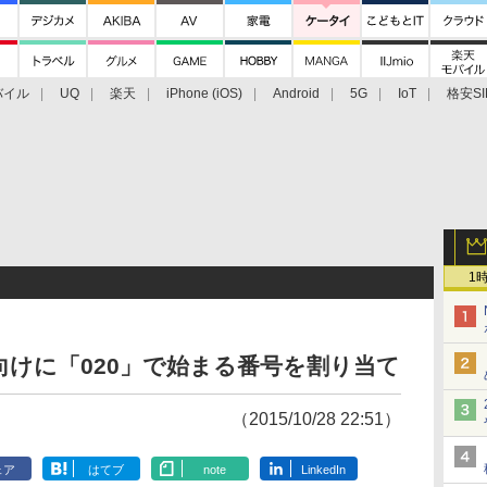
バイル
UQ
楽天
iPhone (iOS)
Android
5G
IoT
格安SI
アクセサリー
業界動向
法人向け
最新技術/その他
1
向けに「020」で始まる番号を割り当て
（2015/10/28 22:51）
ェア
はてブ
note
LinkedIn