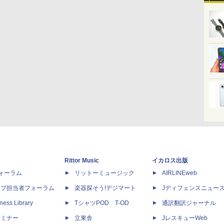
Rittor Music
イカロス出版
dフォーラム
リットーミュージック
AIRLINEweb
ップ担当者フォーラム
楽器探そう!デジマート
Jディフェンスニュー
ness Library
TシャツPOD T-OD
通訳翻訳ジャーナル
セミナー
立東舎
JレスキューWeb