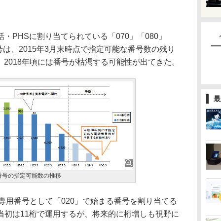
PHSに割り当てられている「070」「080」
号は、2015年3月末時点で指定可能な番号数の残り
く、2018年頃には番号が枯渇する可能性が出てきた。
最
番号の指定可能数の推移
専用番号として「020」で始まる番号を割り当てる
当初は11桁で運用するが、将来的に桁増しも視野に