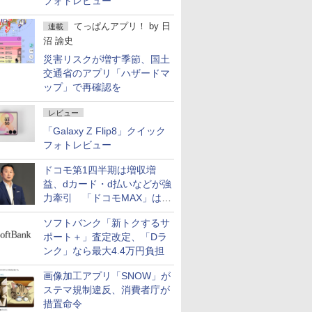
フォトレビュー
てっぱんアプリ！
by
日
連載
沼 諭史
災害リスクが増す季節、国土
交通省のアプリ「ハザードマ
ップ」で再確認を
レビュー
「Galaxy Z Flip8」クイック
フォトレビュー
ドコモ第1四半期は増収増
益、dカード・d払いなどが強
力牽引 「ドコモMAX」は
400万契約突破
ソフトバンク「新トクするサ
ポート＋」査定改定、「Dラ
ンク」なら最大4.4万円負担
画像加工アプリ「SNOW」が
ステマ規制違反、消費者庁が
措置命令