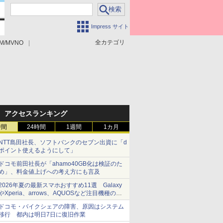
Impress サイト
全カテゴリ
M/MVNO
アクセスランキング
時間
24時間
1週間
1カ月
NTT島田社長、ソフトバンクのセブン出資に「d
ポイント使えるようにして」
ドコモ前田社長が「ahamo40GB化は検証のた
め」、料金値上げへの考え方にも言及
2026年夏の最新スマホおすすめ11選 Galaxy
やXperia、arrows、AQUOSなど注目機種の特
徴は
ドコモ・バイクシェアの障害、原因はシステム
移行 都内は明日7日に復旧作業