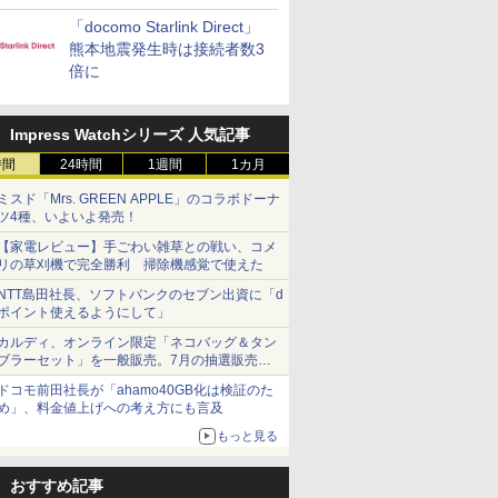
「docomo Starlink Direct」
熊本地震発生時は接続者数3
倍に
Impress Watchシリーズ 人気記事
時間
24時間
1週間
1カ月
ミスド「Mrs. GREEN APPLE」のコラボドーナ
ツ4種、いよいよ発売！
【家電レビュー】手ごわい雑草との戦い、コメ
リの草刈機で完全勝利 掃除機感覚で使えた
NTT島田社長、ソフトバンクのセブン出資に「d
ポイント使えるようにして」
カルディ、オンライン限定「ネコバッグ＆タン
ブラーセット」を一般販売。7月の抽選販売の
当選無効分
ドコモ前田社長が「ahamo40GB化は検証のた
め」、料金値上げへの考え方にも言及
もっと見る
おすすめ記事