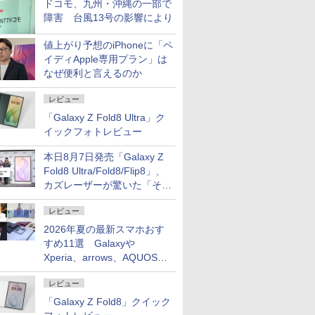
ドコモ、九州・沖縄の一部で
障害 台風13号の影響により
値上がり予想のiPhoneに「ペ
イディApple専用プラン」は
なぜ便利と言えるのか
レビュー
「Galaxy Z Fold8 Ultra」ク
イックフォトレビュー
本日8月7日発売「Galaxy Z
Fold8 Ultra/Fold8/Flip8」、
カズレーザーが驚いた「そば
屋のメニュー並みの薄さ」
レビュー
2026年夏の最新スマホおす
すめ11選 Galaxyや
Xperia、arrows、AQUOSな
ど注目機種の特徴は
レビュー
「Galaxy Z Fold8」クイック