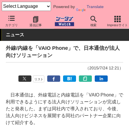
Powered by
Translate
ケータイ Watch
法人向け
サービス
カテゴリ
過去記事
検索
Impressサイト
ニュース
外線/内線を「VAIO Phone」で、日本通信が法人
向けソリューション
（2015/7/24 12:21）
リスト
日本通信は、外線電話と内線電話を「VAIO Phone」で
利用できるようにする法人向けソリューションが完成し
たと発表した。まずは同社内で導入されており、今後、
法人向けビジネスを展開する同社のパートナー企業に向
けて紹介する。