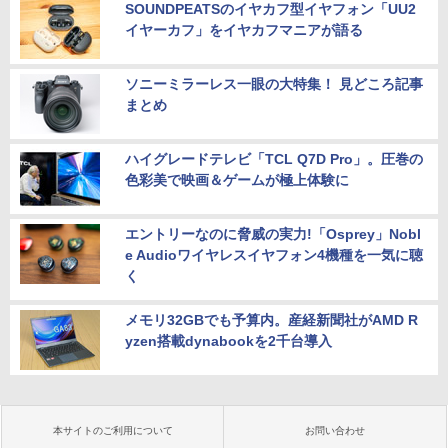
SOUNDPEATSのイヤカフ型イヤフォン「UU2
イヤーカフ」をイヤカフマニアが語る
ソニーミラーレス一眼の大特集！ 見どころ記事
まとめ
ハイグレードテレビ「TCL Q7D Pro」。圧巻の
色彩美で映画＆ゲームが極上体験に
エントリーなのに脅威の実力!「Osprey」Nobl
e Audioワイヤレスイヤフォン4機種を一気に聴
く
メモリ32GBでも予算内。産経新聞社がAMD R
yzen搭載dynabookを2千台導入
本サイトのご利用について
お問い合わせ