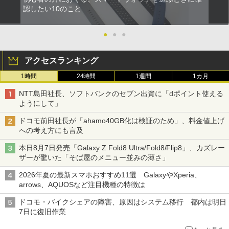
認したい10のこと
●
●
●
アクセスランキング
1時間
24時間
1週間
1カ月
NTT島田社長、ソフトバンクのセブン出資に「dポイント使える
ようにして」
ドコモ前田社長が「ahamo40GB化は検証のため」、料金値上げ
への考え方にも言及
本日8月7日発売「Galaxy Z Fold8 Ultra/Fold8/Flip8」、カズレー
ザーが驚いた「そば屋のメニュー並みの薄さ」
2026年夏の最新スマホおすすめ11選 GalaxyやXperia、
arrows、AQUOSなど注目機種の特徴は
ドコモ・バイクシェアの障害、原因はシステム移行 都内は明日
7日に復旧作業