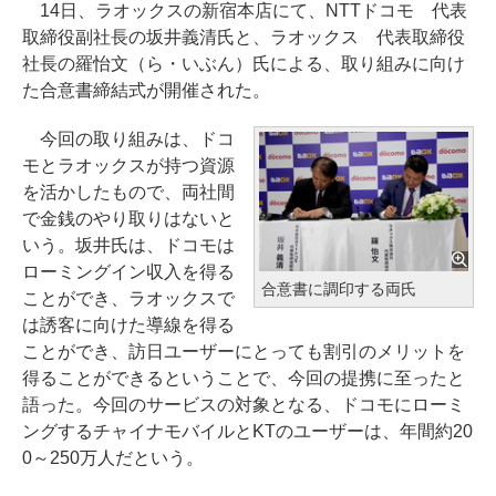
14日、ラオックスの新宿本店にて、NTTドコモ 代表
取締役副社長の坂井義清氏と、ラオックス 代表取締役
社長の羅怡文（ら・いぶん）氏による、取り組みに向け
た合意書締結式が開催された。
今回の取り組みは、ドコ
モとラオックスが持つ資源
を活かしたもので、両社間
で金銭のやり取りはないと
いう。坂井氏は、ドコモは
ローミングイン収入を得る
合意書に調印する両氏
ことができ、ラオックスで
は誘客に向けた導線を得る
ことができ、訪日ユーザーにとっても割引のメリットを
得ることができるということで、今回の提携に至ったと
語った。今回のサービスの対象となる、ドコモにローミ
ングするチャイナモバイルとKTのユーザーは、年間約20
0～250万人だという。