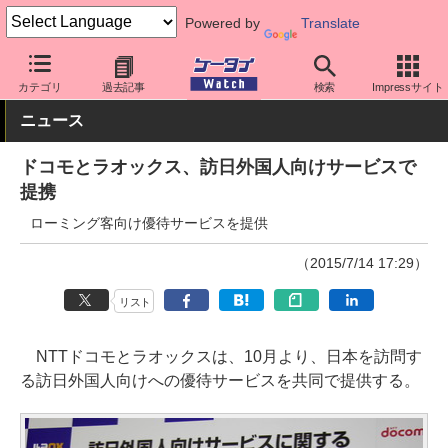
Powered by
Translate
ケータイ Watch
キャリア
ドコモ
アプリ・サービス
カテゴリ
過去記事
検索
Impressサイト
ニュース
ドコモとラオックス、訪日外国人向けサービスで
提携
ローミング客向け優待サービスを提供
（2015/7/14 17:29）
リスト
NTTドコモとラオックスは、10月より、日本を訪問す
る訪日外国人向けへの優待サービスを共同で提供する。