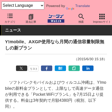
Powered by
Translate
ケータイ Watch
キャリア
ワイモバイル
料金プラン・割引
カテゴリ
過去記事
検索
Impressサイト
ニュース
Y!mobile、AXGP使用なら月間の通信容量制限無
しの新プラン
（2015/6/30 15:18）
リスト
ソフトバンクモバイルおよびウィルコム沖縄は、Y!mo
bileの新料金プランとして、上限なしで高速データ通信
が利用できる「Pocket WiFiプランL」を7月15日より提
供する。料金は3年契約で月額4380円（税別、以下
同）。