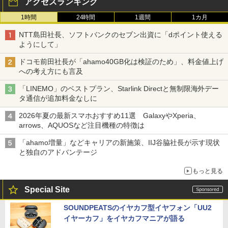
アクセスランキング
1時間
24時間
1週間
1カ月
NTT島田社長、ソフトバンクのセブン出資に「dポイント使える
ようにして」
ドコモ前田社長が「ahamo40GB化は検証のため」、料金値上げ
への考え方にも言及
「LINEMO」のベストプラン、Starlink Directと無制限海外デー
タ通信が追加料金なしに
2026年夏の最新スマホおすすめ11選 GalaxyやXperia、
arrows、AQUOSなど注目機種の特徴は
「ahamo増量」などキャリアの新施策、IIJ谷脇社長が示す現状
と独自のアドバンテージ
もっと見る
Special Site
SOUNDPEATSのイヤカフ型イヤフォン「UU2
イヤーカフ」をイヤカフマニアが語る