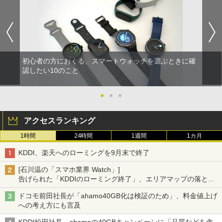
初心者の方におくる、スマートウォッチを選ぶときに確
認したい10のこと
●
●
●
アクセスランキング
1時間
24時間
1週間
1カ月
KDDI、楽天へのローミングを9月末で終了
[石川温の「スマホ業界 Watch」]
告げられた「KDDIのローミング終了」、エリアマップの落とし
穴と楽天モバイルの課題
ドコモ前田社長が「ahamo40GB化は検証のため」、料金値上げ
への考え方にも言及