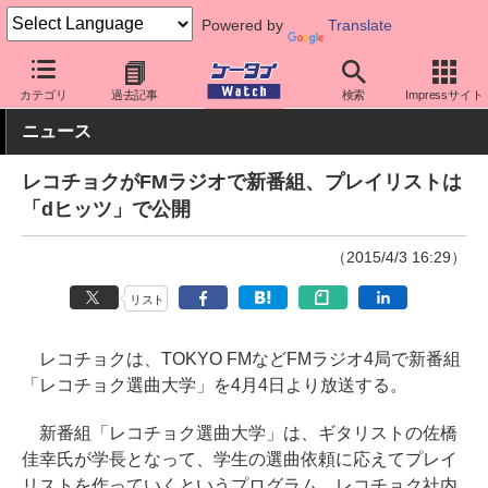
Powered by
Translate
ケータイ Watch
キャリア
ドコモ
アプリ・サービス
カテゴリ
過去記事
検索
Impressサイト
ニュース
レコチョクがFMラジオで新番組、プレイリストは
「dヒッツ」で公開
（2015/4/3 16:29）
リスト
レコチョクは、TOKYO FMなどFMラジオ4局で新番組
「レコチョク選曲大学」を4月4日より放送する。
新番組「レコチョク選曲大学」は、ギタリストの佐橋
佳幸氏が学長となって、学生の選曲依頼に応えてプレイ
リストを作っていくというプログラム。レコチョク社内