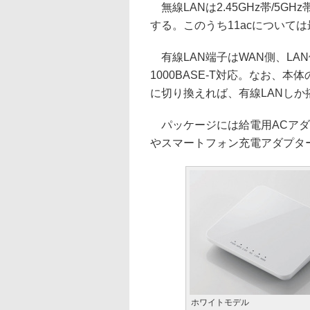
無線LANは2.45GHz帯/5GHz帯
する。このうち11acについては
有線LAN端子はWAN側、LA
1000BASE-T対応。なお、
に切り換えれば、有線LANし
パッケージには給電用ACアダプ
やスマートフォン充電アダプタ
ホワイトモデル