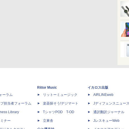
Rittor Music
イカロス出版
dフォーラム
リットーミュージック
AIRLINEweb
ップ担当者フォーラム
楽器探そう!デジマート
Jディフェンスニュー
ness Library
TシャツPOD T-OD
通訳翻訳ジャーナル
セミナー
立東舎
JレスキューWeb