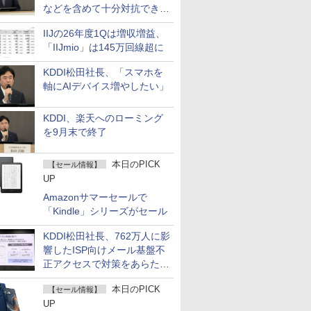
などを含めて十分対抗でき
る」
IIJの26年度1Qは増収増益、
「IIJmio」は145万回線超に
KDDI松田社長、「スマホを
軸にAIデバイス増やしたい」
KDDI、楽天へのローミング
を9月末で終了
本日のPICK
【セール情報】
UP
Amazonサマーセールで
「Kindle」シリーズがセール
KDDI松田社長、762万人に影
響したISP向けメール基盤不
正アクセスで対策をあらため
て説明
本日のPICK
【セール情報】
UP