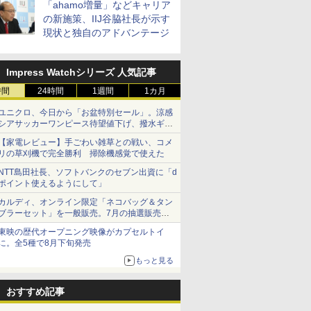
「ahamo増量」などキャリア
の新施策、IIJ谷脇社長が示す
現状と独自のアドバンテージ
Impress Watchシリーズ 人気記事
時間
24時間
1週間
1カ月
ユニクロ、今日から「お盆特別セール」。涼感
シアサッカーワンピース待望値下げ、撥水ギア
ショーツは1990円に
【家電レビュー】手ごわい雑草との戦い、コメ
リの草刈機で完全勝利 掃除機感覚で使えた
NTT島田社長、ソフトバンクのセブン出資に「d
ポイント使えるようにして」
カルディ、オンライン限定「ネコバッグ＆タン
ブラーセット」を一般販売。7月の抽選販売の
当選無効分
東映の歴代オープニング映像がカプセルトイ
に。全5種で8月下旬発売
もっと見る
おすすめ記事