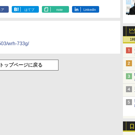
ェア
はてブ
note
LinkedIn
1
503/wrh-733g/
トップページに戻る