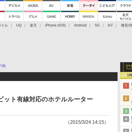
バイル
UQ
楽天
iPhone (iOS)
Android
5G
IoT
格安SI
アクセサリー
業界動向
法人向け
最新技術/その他
の他
1
ガビット有線対応のホテルルーター
（2015/3/24 14:15）