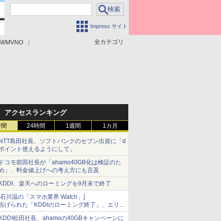
Impress サイト
全カテゴリ
M/MVNO
アクセスランキング
時間
24時間
1週間
1カ月
NTT島田社長、ソフトバンクのセブン出資に「d
ポイント使えるようにして」
ドコモ前田社長が「ahamo40GB化は検証のた
め」、料金値上げへの考え方にも言及
KDDI、楽天へのローミングを9月末で終了
[石川温の「スマホ業界 Watch」]
告げられた「KDDIのローミング終了」、エリア
マップの落とし穴と楽天モバイルの課題
KDDI松田社長、ahamoの40GBキャンペーンに