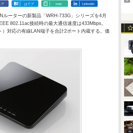
ェア
はてブ
note
LinkedIn
ルーターの新製品「WRH-733G」シリーズを4月
 802.11ac接続時の最大通信速度は433Mbps。
ビット）対応の有線LAN端子を合計2ポート内蔵する。価