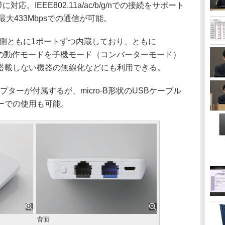
に対応。IEEE802.11a/ac/b/g/nでの接続をサポート
最大433Mbpsでの通信が可能。
N側ともに1ポートずつ内蔵しており、ともに
本体の動作モードを子機モード（コンバーターモード）
か搭載しない機器の無線化などにも利用できる。
ターが付属するが、micro-B形状のUSBケーブル
ーでの使用も可能。
背面