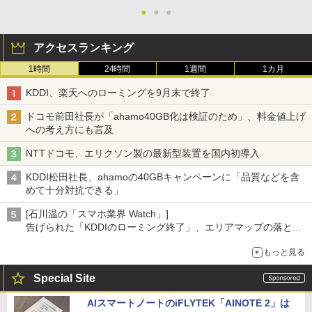
●
●
●
アクセスランキング
1時間
24時間
1週間
1カ月
KDDI、楽天へのローミングを9月末で終了
ドコモ前田社長が「ahamo40GB化は検証のため」、料金値上げ
への考え方にも言及
NTTドコモ、エリクソン製の最新型装置を国内初導入
KDDI松田社長、ahamoの40GBキャンペーンに「品質などを含
めて十分対抗できる」
[石川温の「スマホ業界 Watch」]
告げられた「KDDIのローミング終了」、エリアマップの落とし
穴と楽天モバイルの課題
もっと見る
Special Site
AIスマートノートのiFLYTEK「AINOTE 2」は