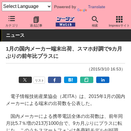
Powered by
Translate
ケータイ Watch
業界動向
調査
カテゴリ
過去記事
検索
Impressサイト
ニュース
1月の国内メーカー端末出荷、スマホ好調で9カ月
ぶりの前年比プラスに
（2015/3/10 16:53）
リスト
電子情報技術産業協会（JEITA）は、2015年1月の国内
メーカーによる端末の出荷数を公表した。
国内メーカーによる携帯電話全体の出荷数は、前年同
月比5.7％増の213万1000台で、9カ月ぶりにプラスに転
じた。このうちスマートフォンは冬商戦モデルが好調