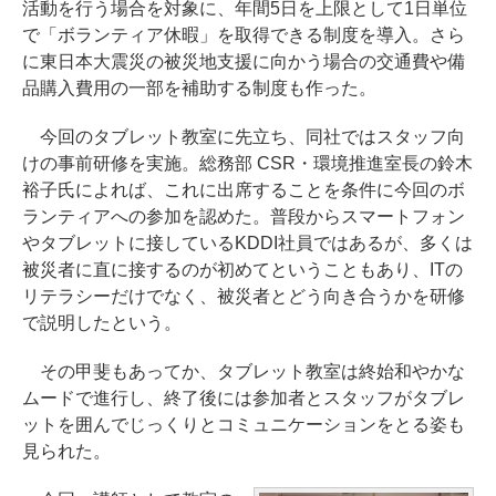
活動を行う場合を対象に、年間5日を上限として1日単位
で「ボランティア休暇」を取得できる制度を導入。さら
に東日本大震災の被災地支援に向かう場合の交通費や備
品購入費用の一部を補助する制度も作った。
今回のタブレット教室に先立ち、同社ではスタッフ向
けの事前研修を実施。総務部 CSR・環境推進室長の鈴木
裕子氏によれば、これに出席することを条件に今回のボ
ランティアへの参加を認めた。普段からスマートフォン
やタブレットに接しているKDDI社員ではあるが、多くは
被災者に直に接するのが初めてということもあり、ITの
リテラシーだけでなく、被災者とどう向き合うかを研修
で説明したという。
その甲斐もあってか、タブレット教室は終始和やかな
ムードで進行し、終了後には参加者とスタッフがタブレ
ットを囲んでじっくりとコミュニケーションをとる姿も
見られた。