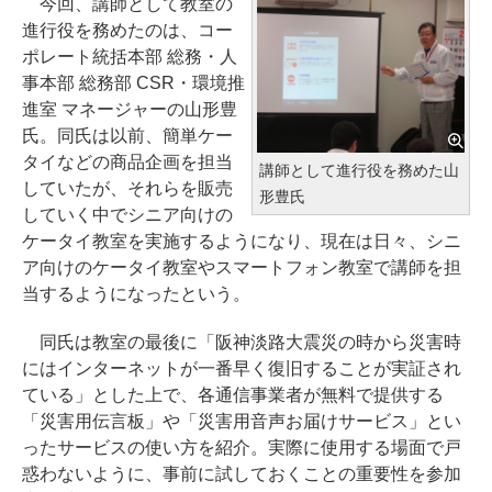
今回、講師として教室の
進行役を務めたのは、コー
ポレート統括本部 総務・人
事本部 総務部 CSR・環境推
進室 マネージャーの山形豊
氏。同氏は以前、簡単ケー
タイなどの商品企画を担当
講師として進行役を務めた山
していたが、それらを販売
形豊氏
していく中でシニア向けの
ケータイ教室を実施するようになり、現在は日々、シニ
ア向けのケータイ教室やスマートフォン教室で講師を担
当するようになったという。
同氏は教室の最後に「阪神淡路大震災の時から災害時
にはインターネットが一番早く復旧することが実証され
ている」とした上で、各通信事業者が無料で提供する
「災害用伝言板」や「災害用音声お届けサービス」とい
ったサービスの使い方を紹介。実際に使用する場面で戸
惑わないように、事前に試しておくことの重要性を参加