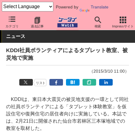
Powered by
Translate
ケータイ Watch
キャリア
au
アプリ・サービス
カテゴリ
過去記事
検索
Impressサイト
ニュース
KDDI社員ボランティアによるタブレット教室、被
災地で実施
（2015/3/10 11:00）
リスト
KDDIは、東日本大震災の被災地支援の一環として同社
の社員ボランティアによる「タブレット体験教室」を仮
設住宅や復興住宅の居住者向けに実施している。本誌で
は、2月21日に開催された仙台市若林区三本塚地域での
教室を取材した。