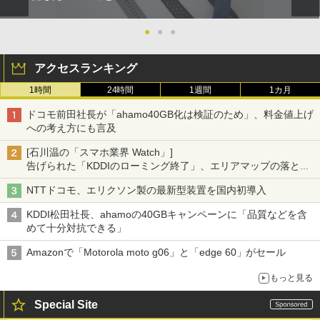
●
●
●
アクセスランキング
1時間
24時間
1週間
1カ月
ドコモ前田社長が「ahamo40GB化は検証のため」、料金値上げ
への考え方にも言及
[石川温の「スマホ業界 Watch」]
告げられた「KDDIのローミング終了」、エリアマップの落とし
穴と楽天モバイルの課題
NTTドコモ、エリクソン製の最新型装置を国内初導入
KDDI松田社長、ahamoの40GBキャンペーンに「品質などを含
めて十分対抗できる」
Amazonで「Motorola moto g06」と「edge 60」がセール
もっと見る
Special Site