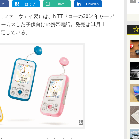
ェア
はてブ
note
LinkedIn
（ファーウェイ製）は、NTTドコモの2014年冬モデ
ォーカスした子供向けの携帯電話。発売は11月上
予定している。