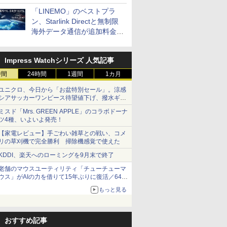
「LINEMO」のベストプラ
ン、Starlink Directと無制限
海外データ通信が追加料金な
しに
Impress Watchシリーズ 人気記事
時間
24時間
1週間
1カ月
ユニクロ、今日から「お盆特別セール」。涼感
シアサッカーワンピース待望値下げ、撥水ギア
ショーツは1990円に
ミスド「Mrs. GREEN APPLE」のコラボドーナ
ツ4種、いよいよ発売！
【家電レビュー】手ごわい雑草との戦い、コメ
リの草刈機で完全勝利 掃除機感覚で使えた
KDDI、楽天へのローミングを9月末で終了
老舗のマウスユーティリティ「チューチューマ
ウス」がAIの力を借りて15年ぶりに復活／64bit
化、Windows 10/11、「Chrome」も走り回
もっと見る
る。復活記念で2026年末まで500円
おすすめ記事