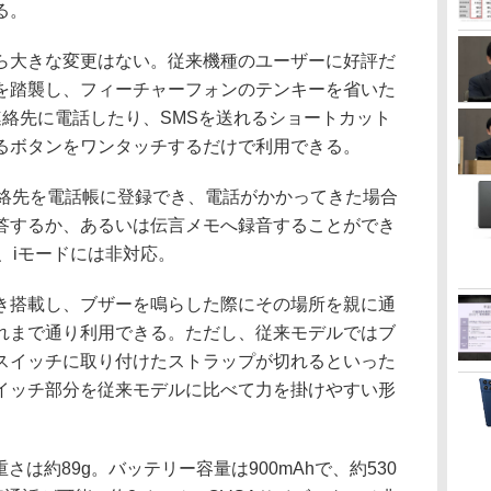
る。
大きな変更はない。従来機種のユーザーに好評だ
を踏襲し、フィーチャーフォンのテンキーを省いた
連絡先に電話したり、SMSを送れるショートカット
るボタンをワンタッチするだけで利用できる。
絡先を電話帳に登録でき、電話がかかってきた場合
答するか、あるいは伝言メモへ録音することができ
、iモードには非対応。
搭載し、ブザーを鳴らした際にその場所を親に通
れまで通り利用できる。ただし、従来モデルではブ
スイッチに取り付けたストラップが切れるといった
イッチ部分を従来モデルに比べて力を掛けやすい形
、重さは約89g。バッテリー容量は900mAhで、約530