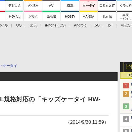
バイル
UQ
楽天
iPhone (iOS)
Android
5G
IoT
格安SI
アクセサリー
業界動向
法人向け
最新技術/その他
・ケータイ
1
L規格対応の「キッズケータイ HW-
（2014/9/30 11:59）