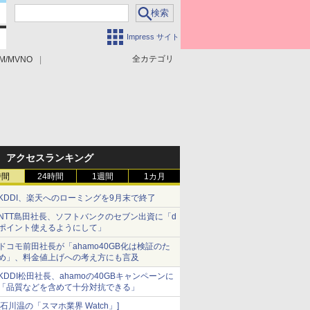
Impress サイト
全カテゴリ
M/MVNO
アクセスランキング
時間
24時間
1週間
1カ月
KDDI、楽天へのローミングを9月末で終了
NTT島田社長、ソフトバンクのセブン出資に「d
ポイント使えるようにして」
ドコモ前田社長が「ahamo40GB化は検証のた
め」、料金値上げへの考え方にも言及
KDDI松田社長、ahamoの40GBキャンペーンに
「品質などを含めて十分対抗できる」
[石川温の「スマホ業界 Watch」]