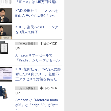
「IIJmio」は145万回線超に
KDDI松田社長、「スマホを
軸にAIデバイス増やしたい」
KDDI、楽天へのローミング
を9月末で終了
本日のPICK
【セール情報】
UP
Amazonサマーセールで
「Kindle」シリーズがセール
KDDI松田社長、762万人に影
響したISP向けメール基盤不
正アクセスで対策をあらため
て説明
本日のPICK
【セール情報】
UP
Amazonで「Motorola moto
g06」と「edge 60」がセー
ル