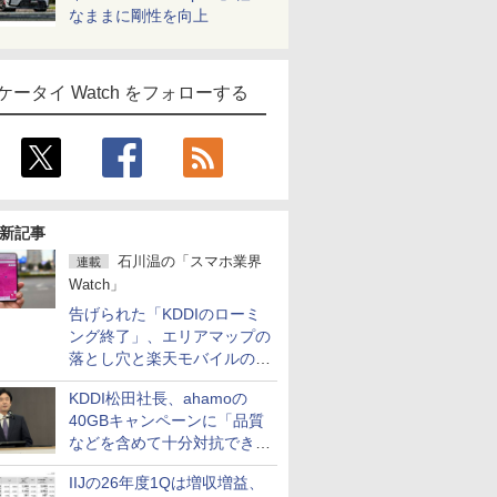
なままに剛性を向上
ケータイ Watch をフォローする
新記事
石川温の「スマホ業界
連載
Watch」
告げられた「KDDIのローミ
ング終了」、エリアマップの
落とし穴と楽天モバイルの課
題
KDDI松田社長、ahamoの
40GBキャンペーンに「品質
などを含めて十分対抗でき
る」
IIJの26年度1Qは増収増益、