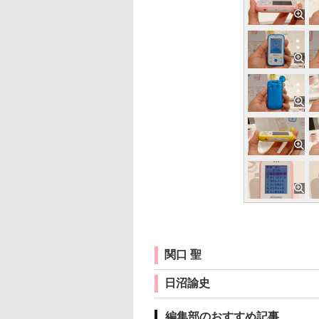
関口 聖
日沼諭史
編集部のおすすめ記事