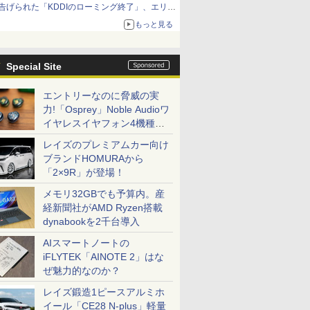
告げられた「KDDIのローミング終了」、エリア
マップの落とし穴と楽天モバイルの課題
もっと見る
Special Site
エントリーなのに脅威の実
力!「Osprey」Noble Audioワ
イヤレスイヤフォン4機種を
一気に聴く
レイズのプレミアムカー向け
ブランドHOMURAから
「2×9R」が登場！
メモリ32GBでも予算内。産
経新聞社がAMD Ryzen搭載
dynabookを2千台導入
AIスマートノートの
iFLYTEK「AINOTE 2」はな
ぜ魅力的なのか？
レイズ鍛造1ピースアルミホ
イール「CE28 N-plus」軽量