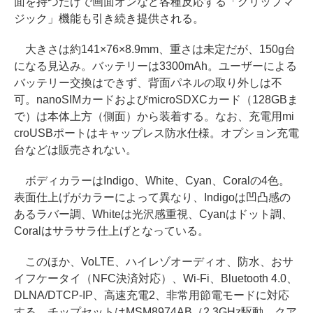
面を持つだけで画面オンなど各種反応する「グリップマ
ジック」機能も引き続き提供される。
大きさは約141×76×8.9mm、重さは未定だが、150g台
になる見込み。バッテリーは3300mAh。ユーザーによる
バッテリー交換はできず、背面パネルの取り外しは不
可。nanoSIMカードおよびmicroSDXCカード（128GBま
で）は本体上方（側面）から装着する。なお、充電用mi
croUSBポートはキャップレス防水仕様。オプション充電
台などは販売されない。
ボディカラーはIndigo、White、Cyan、Coralの4色。
表面仕上げがカラーによって異なり、Indigoは凹凸感の
あるラバー調、Whiteは光沢感重視、Cyanはドット調、
Coralはサラサラ仕上げとなっている。
このほか、VoLTE、ハイレゾオーディオ、防水、おサ
イフケータイ（NFC決済対応）、Wi-Fi、Bluetooth 4.0、
DLNA/DTCP-IP、高速充電2、非常用節電モードに対応
する。チップセットはMSM8974AB（2.3GHz駆動、クア