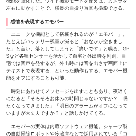
機能を強化した。ワイド撮影モードを使えば、カメラを
左右に動かすことで、横長の自撮り写真も撮影できる。
感情を表現するエモパー
ユニークな機能として搭載されるのが「エモパー」。
たとえばバッテリー残量が減ると「おなかが空きまし
た」と言い、落としてしまうと「痛いです」と喋る。GP
Sなど各種センサーを活かして自宅と外出時を判別、自
宅では音声を発するが、外出時には音を出さず画面上に
テキストで表現する、といった動作もする。エモパー機
能をオフにすることも可能。
時刻にあわせてメッセージを出すこともあり、夜遅く
になると「そろそろお休みの時間じゃないですか？ 眠
たくなってきました」「明日のアラームがオフになって
いますが大丈夫ですか？」と話しかけてくる。
エモパーの実体は内蔵ソフトウェア機能。シャープ製
の自動掃除ロボットや冷蔵庫などで採用されている「コ