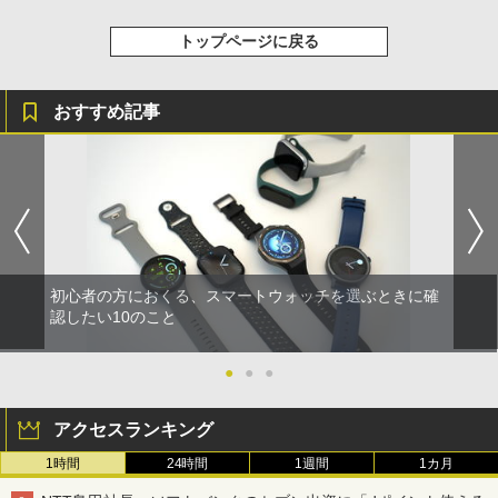
トップページに戻る
おすすめ記事
初心者の方におくる、スマートウォッチを選ぶときに確
認したい10のこと
●
●
●
アクセスランキング
1時間
24時間
1週間
1カ月