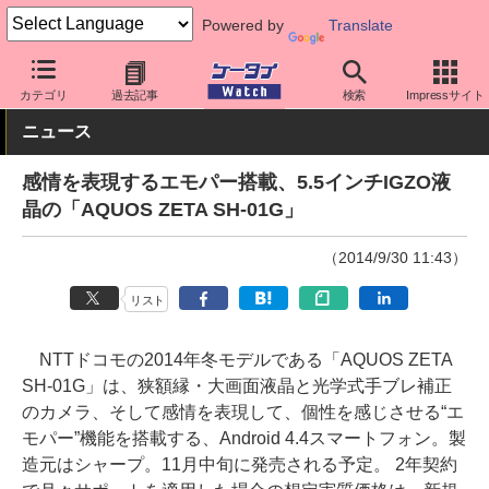
Powered by
Translate
ケータイ Watch
キャリア
ドコモ
AQUOS
カテゴリ
過去記事
検索
Impressサイト
ニュース
感情を表現するエモパー搭載、5.5インチIGZO液
晶の「AQUOS ZETA SH-01G」
（2014/9/30 11:43）
リスト
NTTドコモの2014年冬モデルである「AQUOS ZETA
SH-01G」は、狭額縁・大画面液晶と光学式手ブレ補正
のカメラ、そして感情を表現して、個性を感じさせる“エ
モパー”機能を搭載する、Android 4.4スマートフォン。製
造元はシャープ。11月中旬に発売される予定。 2年契約