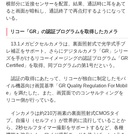
横部分に近接センサーを配置。結果、通話時に耳をあて
ると画面が暗転し、通話終了で再点灯するようになって
いる。
リコー「GR」の認証プログラムを取得したカメラ
13.1メガピクセルカメラは、裏面照射式で光学式手ブ
レ補正をサポート。さらにデジタルカメラ「GR」シリー
ズを手がけるリコーイメージングの認証プログラム「GR
Certified」を取得。同プログラムの第1号だという。
認証の取得にあたって、リコーが独自に制定したモバ
イル機器向け画質基準「GR Quality Regulation For Mobil
e」を満たした。また、画質面でのコンサルティングを
リコー側が行っている。
インカメラは約210万画素の裏面照射式CMOSタイ
プ。自撮り（セルフィ）が世界的に流行していることか
ら、2秒セルフタイマー撮影をサポートするなど、各種