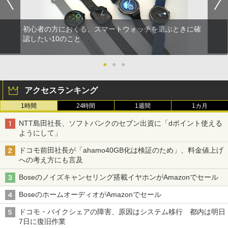
初心者の方におくる、スマートウォッチを選ぶときに確
認したい10のこと
●
●
●
アクセスランキング
1時間
24時間
1週間
1カ月
NTT島田社長、ソフトバンクのセブン出資に「dポイント使える
ようにして」
ドコモ前田社長が「ahamo40GB化は検証のため」、料金値上げ
への考え方にも言及
Boseのノイズキャンセリング搭載イヤホンがAmazonでセール
BoseのホームオーディオがAmazonでセール
ドコモ・バイクシェアの障害、原因はシステム移行 都内は明日
7日に復旧作業