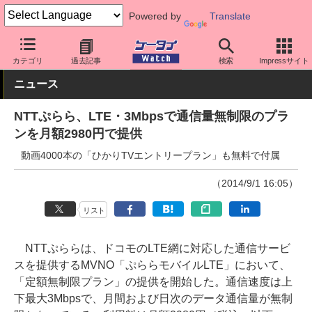
Powered by
Translate
ケータイ Watch
格安スマホ/格安SIM
格安SIM/MVNO
料金プラ
カテゴリ
過去記事
検索
Impressサイト
ニュース
NTTぷらら、LTE・3Mbpsで通信量無制限のプラ
ンを月額2980円で提供
動画4000本の「ひかりTVエントリープラン」も無料で付属
（2014/9/1 16:05）
リスト
NTTぷららは、ドコモのLTE網に対応した通信サービ
スを提供するMVNO「ぷららモバイルLTE」において、
「定額無制限プラン」の提供を開始した。通信速度は上
下最大3Mbpsで、月間および日次のデータ通信量が無制