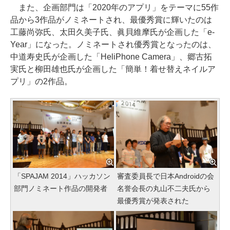
また、企画部門は「2020年のアプリ」をテーマに55作
品から3作品がノミネートされ、最優秀賞に輝いたのは
工藤尚弥氏、太田久美子氏、眞貝維摩氏が企画した「e-
Year」になった。ノミネートされ優秀賞となったのは、
中道寿史氏が企画した「HeliPhone Camera」、郷古拓
実氏と柳田雄也氏が企画した「簡単！着せ替えネイルア
プリ」の2作品。
「SPAJAM 2014」ハッカソン
審査委員長で日本Androidの会
部門ノミネート作品の開発者
名誉会長の丸山不二夫氏から
最優秀賞が発表された