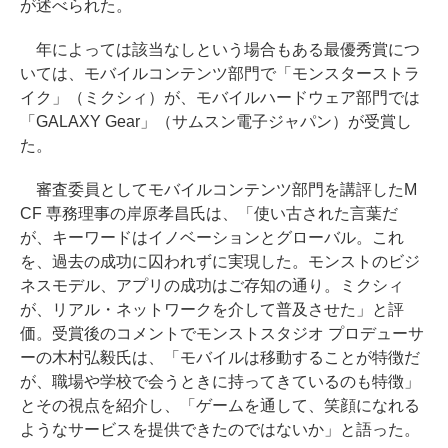
が述べられた。
年によっては該当なしという場合もある最優秀賞につ
いては、モバイルコンテンツ部門で「モンスターストラ
イク」（ミクシィ）が、モバイルハードウェア部門では
「GALAXY Gear」（サムスン電子ジャパン）が受賞し
た。
審査委員としてモバイルコンテンツ部門を講評したM
CF 専務理事の岸原孝昌氏は、「使い古された言葉だ
が、キーワードはイノベーションとグローバル。これ
を、過去の成功に囚われずに実現した。モンストのビジ
ネスモデル、アプリの成功はご存知の通り。ミクシィ
が、リアル・ネットワークを介して普及させた」と評
価。受賞後のコメントでモンストスタジオ プロデューサ
ーの木村弘毅氏は、「モバイルは移動することが特徴だ
が、職場や学校で会うときに持ってきているのも特徴」
とその視点を紹介し、「ゲームを通して、笑顔になれる
ようなサービスを提供できたのではないか」と語った。