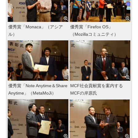
優秀賞「Monaca」（アシア
優秀賞「Firefox OS」
ル）
（Mozillaコミュニティ）
優秀賞「Note Anytime＆Share
MCF社会貢献賞を案内する
Anytime」（MetaMoJi）
MCFの岸原氏