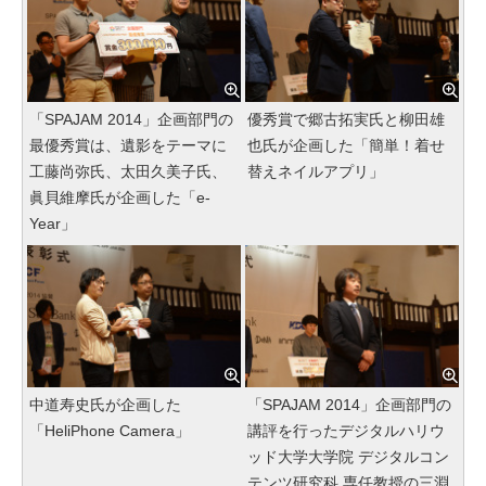
「SPAJAM 2014」企画部門の
優秀賞で郷古拓実氏と柳田雄
最優秀賞は、遺影をテーマに
也氏が企画した「簡単！着せ
工藤尚弥氏、太田久美子氏、
替えネイルアプリ」
眞貝維摩氏が企画した「e-
Year」
中道寿史氏が企画した
「SPAJAM 2014」企画部門の
「HeliPhone Camera」
講評を行ったデジタルハリウ
ッド大学大学院 デジタルコン
テンツ研究科 専任教授の三淵