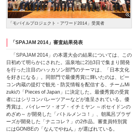
「モバイルプロジェクト・アワード2014」受賞者
「SPAJAM 2014」審査結果発表
「SPAJAM 2014」の本選大会の結果については、この
日初めて明らかにされた。温泉地に2泊3日で集まり開発
を行った注目のハッカソン部門のテーマは、「日本文化
を好きになる」。同部門で最優秀賞に輝いたのは、ビー
コン内蔵の提灯で観光・防災情報を配信する、チームMi
zukiの「Pieces of Japan」に決定した。最優秀賞の受賞
者にはシリコンバレーツアーなどが進呈されている。優
秀賞は、パイレーツ・オブ・イチミヤン ～ポセイドンの
めざめ～ が開発した「バトルメンコ！」、朝風呂ブラザ
ーズが開発した「ナニコレ？」の2作品。審査員特別賞
にはGONBEの「なんでやねん」が選ばれている。