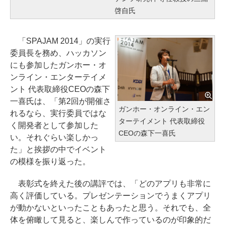
啓自氏
「SPAJAM 2014」の実行
委員長を務め、ハッカソン
にも参加したガンホー・オ
ンライン・エンターテイメ
ント 代表取締役CEOの森下
一喜氏は、「第2回が開催さ
ガンホー・オンライン・エン
れるなら、実行委員ではな
ターテイメント 代表取締役
く開発者として参加した
CEOの森下一喜氏
い。それぐらい楽しかっ
た」と挨拶の中でイベント
の模様を振り返った。
表彰式を終えた後の講評では、「どのアプリも非常に
高く評価している。プレゼンテーションでうまくアプリ
が動かないといったこともあったと思う。それでも、全
体を俯瞰して見ると、楽しんで作っているのが印象的だ