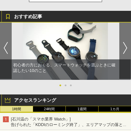
おすすめ記事
初心者の方におくる、スマートウォッチを選ぶときに確
認したい10のこと
●
●
●
アクセスランキング
1時間
24時間
1週間
1カ月
[石川温の「スマホ業界 Watch」]
告げられた「KDDIのローミング終了」、エリアマップの落とし
穴と楽天モバイルの課題