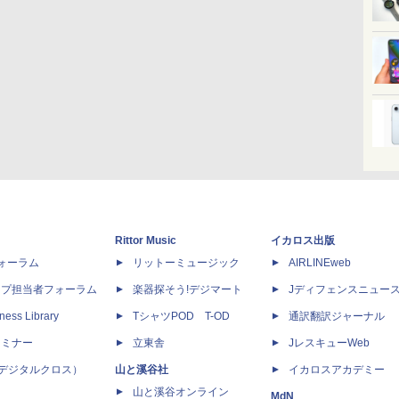
Rittor Music
イカロス出版
dフォーラム
リットーミュージック
AIRLINEweb
ップ担当者フォーラム
楽器探そう!デジマート
Jディフェンスニュー
ness Library
TシャツPOD T-OD
通訳翻訳ジャーナル
セミナー
立東舎
JレスキューWeb
 X（デジタルクロス）
山と溪谷社
イカロスアカデミー
山と溪谷オンライン
MdN