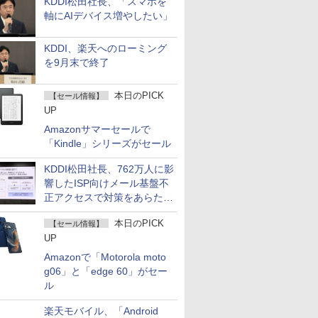
KDDI松田社長、「スマホを
軸にAIデバイス増やしたい」
KDDI、楽天へのローミング
を9月末で終了
本日のPICK
【セール情報】
UP
Amazonサマーセールで
「Kindle」シリーズがセール
KDDI松田社長、762万人に影
響したISP向けメール基盤不
正アクセスで対策をあらため
て説明
本日のPICK
【セール情報】
UP
Amazonで「Motorola moto
g06」と「edge 60」がセー
ル
楽天モバイル、「Android