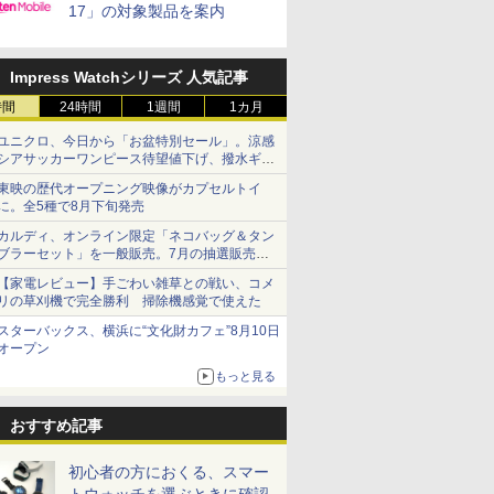
17」の対象製品を案内
Impress Watchシリーズ 人気記事
時間
24時間
1週間
1カ月
ユニクロ、今日から「お盆特別セール」。涼感
シアサッカーワンピース待望値下げ、撥水ギア
ショーツは1990円に
東映の歴代オープニング映像がカプセルトイ
に。全5種で8月下旬発売
カルディ、オンライン限定「ネコバッグ＆タン
ブラーセット」を一般販売。7月の抽選販売の
当選無効分
【家電レビュー】手ごわい雑草との戦い、コメ
リの草刈機で完全勝利 掃除機感覚で使えた
スターバックス、横浜に“文化財カフェ”8月10日
オープン
もっと見る
おすすめ記事
初心者の方におくる、スマー