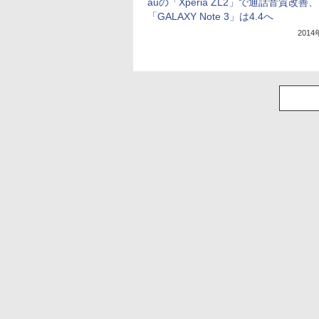
auの「Xperia ZL2」で通話音質改善、
「GALAXY Note 3」は4.4へ
201