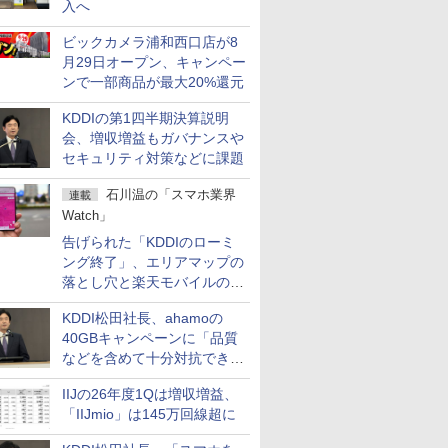
入へ
ビックカメラ浦和西口店が8
月29日オープン、キャンペー
ンで一部商品が最大20%還元
KDDIの第1四半期決算説明
会、増収増益もガバナンスや
セキュリティ対策などに課題
石川温の「スマホ業界
連載
Watch」
告げられた「KDDIのローミ
ング終了」、エリアマップの
落とし穴と楽天モバイルの課
題
KDDI松田社長、ahamoの
40GBキャンペーンに「品質
などを含めて十分対抗でき
る」
IIJの26年度1Qは増収増益、
「IIJmio」は145万回線超に