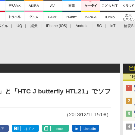
バイル
UQ
楽天
iPhone (iOS)
Android
5G
IoT
格安SI
アクセサリー
業界動向
法人向け
最新技術/その他
1
」と「HTC J butterfly HTL21」でソフ
（2013/12/11 15:08）
ェア
はてブ
note
LinkedIn