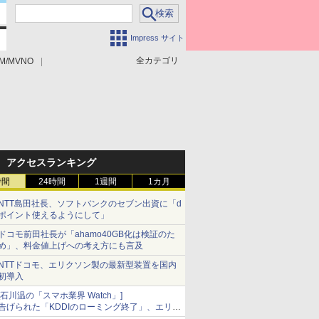
Impress サイト
全カテゴリ
M/MVNO
アクセスランキング
時間
24時間
1週間
1カ月
NTT島田社長、ソフトバンクのセブン出資に「d
ポイント使えるようにして」
ドコモ前田社長が「ahamo40GB化は検証のた
め」、料金値上げへの考え方にも言及
NTTドコモ、エリクソン製の最新型装置を国内
初導入
[石川温の「スマホ業界 Watch」]
告げられた「KDDIのローミング終了」、エリア
マップの落とし穴と楽天モバイルの課題