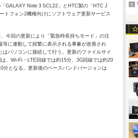
LAXY Note 3 SCL22」とHTC製の「HTC J
droidスマートフォン2機種向けにソフトウェア更新サービス
L22」は、今回の更新により「緊急時長持ちモード」の注
報等に連動して頻繁に表示される事象が改善され
たはパソコンに接続して行う。更新のファイルサイ
、Wi-Fi・LTE回線では約15分、3G回線では約20
10分となる。更新後のベースバンドバージョンは