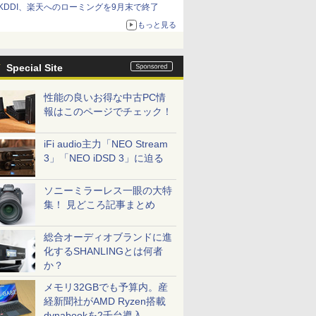
KDDI、楽天へのローミングを9月末で終了
もっと見る
Special Site
性能の良いお得な中古PC情
報はこのページでチェック！
iFi audio主力「NEO Stream
3」「NEO iDSD 3」に迫る
ソニーミラーレス一眼の大特
集！ 見どころ記事まとめ
総合オーディオブランドに進
化するSHANLINGとは何者
か？
メモリ32GBでも予算内。産
経新聞社がAMD Ryzen搭載
dynabookを2千台導入