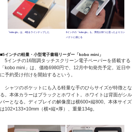
「kobo glo」は、4色をラインナップした
6インチの「kobo glo」も、男性が持つと思ったよりコン
パクトに感じる
■
5インチの軽量・小型電子書籍リーダー「kobo mini」
5インチの16階調タッチスクリーン電子ペーパーを搭載する
「kobo mini」は、価格6980円で、12月中旬発売予定。近日中
に予約受け付けを開始するという。
シャツのポケットにも入る軽量な手のひらサイズが特徴とな
る。本体カラーはブラックとホワイト。ホワイトは背面がシル
バーとなる。ディプレイの解像度は横600×縦800。本体サイズ
は102×133×10mm（横×縦×厚）、重量134g。