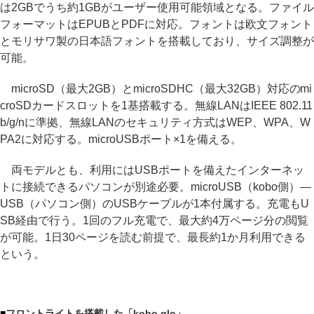
は2GBでうち約1GBがユーザー使用可能領域となる。ファイル
フォーマットはEPUBとPDFに対応。フォントは欧文フォント
とモリサワ製の日本語フォントを搭載しており、サイズ調整が
可能。
microSD（最大2GB）とmicroSDHC（最大32GB）対応のmi
croSDカードスロットを1基搭載する。無線LANはIEEE 802.11
b/g/nに準拠、無線LANのセキュリティ方式はWEP、WPA、W
PA2に対応する。microUSBポート×1を備える。
両モデルとも、利用にはUSBポートを備えたインターネッ
トに接続できるパソコンが別途必要。microUSB（kobo側）―
USB（パソコン側）のUSBケーブルが1本付属する。充電もU
SB経由で行う。1回のフル充電で、最大約4万ページ分の閲覧
が可能。1日30ページを読む前提で、最長約1か月利用できる
という。
■
フロントライトを搭載した「kobo glo」