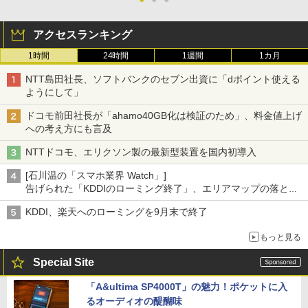
アクセスランキング
1時間
24時間
1週間
1カ月
NTT島田社長、ソフトバンクのセブン出資に「dポイント使える
ようにして」
ドコモ前田社長が「ahamo40GB化は検証のため」、料金値上げ
への考え方にも言及
NTTドコモ、エリクソン製の最新型装置を国内初導入
[石川温の「スマホ業界 Watch」]
告げられた「KDDIのローミング終了」、エリアマップの落とし
穴と楽天モバイルの課題
KDDI、楽天へのローミングを9月末で終了
もっと見る
Special Site
「A&ultima SP4000T」の魅力！ポケットに入
るオーディオの醍醐味