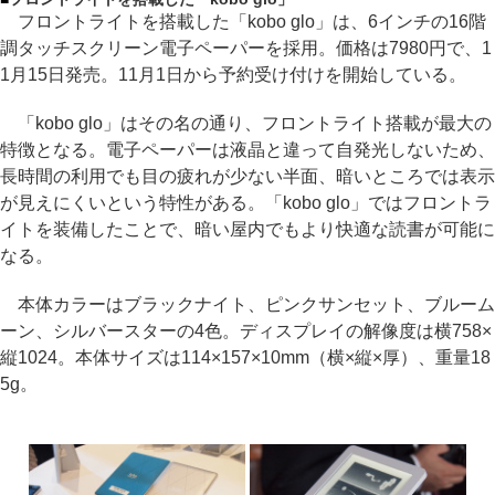
フロントライトを搭載した「kobo glo」は、6インチの16階
調タッチスクリーン電子ペーパーを採用。価格は7980円で、1
1月15日発売。11月1日から予約受け付けを開始している。
「kobo glo」はその名の通り、フロントライト搭載が最大の
特徴となる。電子ペーパーは液晶と違って自発光しないため、
長時間の利用でも目の疲れが少ない半面、暗いところでは表示
が見えにくいという特性がある。「kobo glo」ではフロントラ
イトを装備したことで、暗い屋内でもより快適な読書が可能に
なる。
本体カラーはブラックナイト、ピンクサンセット、ブルーム
ーン、シルバースターの4色。ディスプレイの解像度は横758×
縦1024。本体サイズは114×157×10mm（横×縦×厚）、重量18
5g。