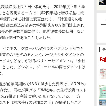
代表取締役社長の田中孝司氏は、2012年度上期の業
ことを説明する一方で、第2四半期は増収増益に転
00億円とする計画に変更はなく、「計画通りの進
初計画に織込み済みの特別損失が889億円計上され
Hz帯の周波数再編に伴う、他周波数帯に転用しない
882億円であることを示した。
ビジネス、グローバルの4つのセグメント別でも
最
事業の7割を占めるというパーソナルセグメントの
ービスなどを手がけるバリューセグメントは「会社
」とした。ビジネス、グローバルの両セグメントは
う。
益が前年同期比で13.3％減少した要因は、ARPUの
挙げた。同社が掲げる「3M戦略」の先行投資コスト
した先行投資も利益に響いた形となっている。一方
コスト（端末移行の追加コスト）が解消したこと