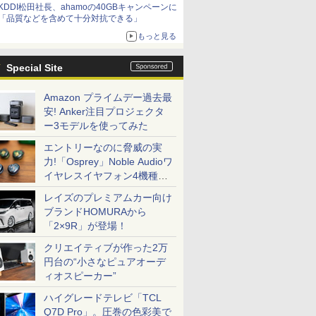
KDDI松田社長、ahamoの40GBキャンペーンに
「品質などを含めて十分対抗できる」
もっと見る
Special Site
Amazon プライムデー過去最
安! Anker注目プロジェクタ
ー3モデルを使ってみた
エントリーなのに脅威の実
力!「Osprey」Noble Audioワ
イヤレスイヤフォン4機種を
一気に聴く
レイズのプレミアムカー向け
ブランドHOMURAから
「2×9R」が登場！
クリエイティブが作った2万
円台の“小さなピュアオーデ
ィオスピーカー”
ハイグレードテレビ「TCL
Q7D Pro」。圧巻の色彩美で