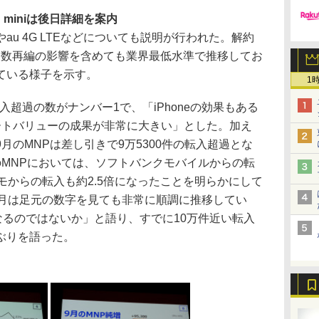
ad miniは後日詳細を案内
u 4G LTEなどについても説明が行われた。解約
周波数再編の影響を含めても業界最低水準で推移してお
ている様子を示す。
1
入超過の数がナンバー1で、「iPhoneの効果もある
ートバリューの成果が非常に大きい」とした。加え
た9月のMNPは差し引きで9万5300件の転入超過とな
のMNPにおいては、ソフトバンクモバイルからの転
モからの転入も約2.5倍になったことを明らかにして
0月は足元の数字を見ても非常に順調に推移してい
なるのではないか」と語り、すでに10万件近い転入
ぶりを語った。