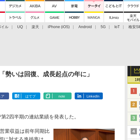
バイル
UQ
楽天
iPhone (iOS)
Android
5G
IoT
格安SI
アクセサリー
業界動向
法人向け
最新技術/その他
、「勢いは回復、成長起点の年に」
1
ェア
はてブ
note
LinkedIn
よび第2四半期の連結業績を発表した。
の営業収益は前年同期比
期予想に対する進捗率は