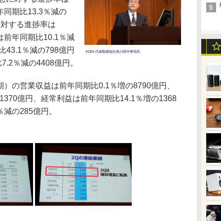
同期比13.3％減の
円に対する進捗率は
は前年同期比10.1％減
43.1％減の798億円
KDDI 代表取締役社長の田中孝司氏
7.2％減の4408億円。
期）の営業収益は前年同期比0.1％増の8790億円、
370億円、経常利益は前年同期比14.1％増の1368
％減の285億円。