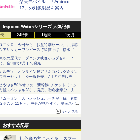
楽天モバイル、「Android
17」の対象製品を案内
Impress Watchシリーズ 人気記事
時間
24時間
1週間
1カ月
ユニクロ、今日から「お盆特別セール」。涼感
シアサッカーワンピース待望値下げ、撥水ギア
ショーツは1990円に
東映の歴代オープニング映像がカプセルトイ
に。全5種で8月下旬発売
カルディ、オンライン限定「ネコバッグ＆タン
ブラーセット」を一般販売。7月の抽選販売の
当選無効分
はやぶさ50％オフの「新幹線eチケット（トク
だ値スペシャル28）」発売。秋冬乗車分、えき
ねっと限定
「ムーミン」大小メッシュポーチが付録、素敵
なあの人 11月号。中身が見やすく、温泉スパに
も使える
もっと見る
おすすめ記事
初心者の方におくる、スマー