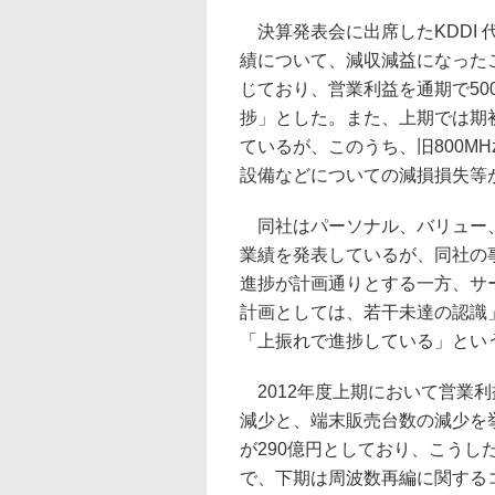
決算発表会に出席したKDDI 
績について、減収減益になった
じており、営業利益を通期で50
捗」とした。また、上期では期
ているが、このうち、旧800M
設備などについての減損損失等が
同社はパーソナル、バリュー、
業績を発表しているが、同社の
進捗が計画通りとする一方、サ
計画としては、若干未達の認識
「上振れで進捗している」とい
2012年度上期において営業利
減少と、端末販売台数の減少を
が290億円としており、こう
で、下期は周波数再編に関する