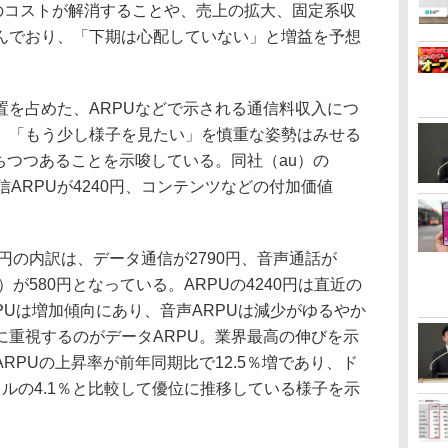
模のコストが解消することや、売上の拡大、固定系収
んでおり、「下期は心配していない」と増益を予想
を占めた、ARPUなどで示される通信料収入につ
、「もう少し様子を見たい」を慎重な姿勢はみせる
ちつつあることを示唆している。同社（au）の
通信ARPUが4240円、コンテンツなどの付加価値
0円の内訳は、データ通信が2790円、音声通話が
）が580円となっている。ARPUの4240円は直近の
PUは増加傾向にあり、音声ARPUは減少がゆるやか
に重視するのがデータARPU。業界最高の伸びを示
RPUの上昇率が前年同期比で12.5％増であり、ド
ルの4.1％と比較して優位に推移している様子を示