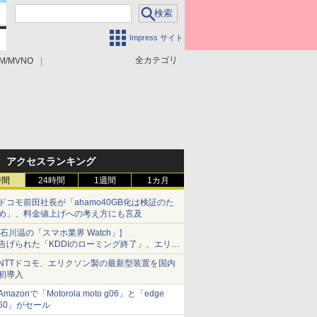
Impress サイト
全カテゴリ
M/MVNO
アクセスランキング
時間
24時間
1週間
1カ月
ドコモ前田社長が「ahamo40GB化は検証のた
め」、料金値上げへの考え方にも言及
[石川温の「スマホ業界 Watch」]
告げられた「KDDIのローミング終了」、エリア
マップの落とし穴と楽天モバイルの課題
NTTドコモ、エリクソン製の最新型装置を国内
初導入
Amazonで「Motorola moto g06」と「edge
60」がセール