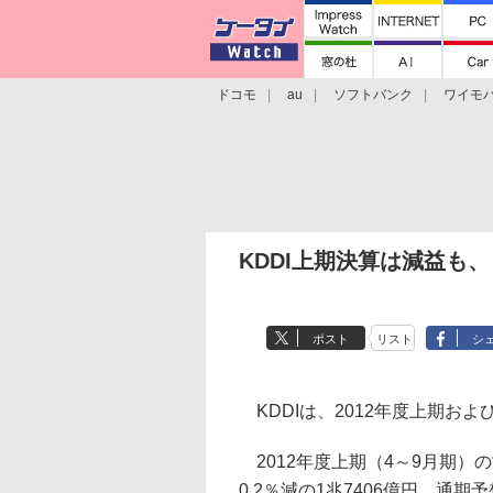
ドコモ
au
ソフトバンク
ワイモ
格安スマホ/SIMフリースマホ
周辺機器/
KDDI上期決算は減益も
ポスト
リスト
シ
KDDIは、2012年度上期お
2012年度上期（4～9月期）
0.2％減の1兆7406億円、通