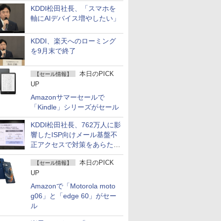
KDDI松田社長、「スマホを
軸にAIデバイス増やしたい」
KDDI、楽天へのローミング
を9月末で終了
本日のPICK
【セール情報】
UP
Amazonサマーセールで
「Kindle」シリーズがセール
KDDI松田社長、762万人に影
響したISP向けメール基盤不
正アクセスで対策をあらため
て説明
本日のPICK
【セール情報】
UP
Amazonで「Motorola moto
g06」と「edge 60」がセー
ル