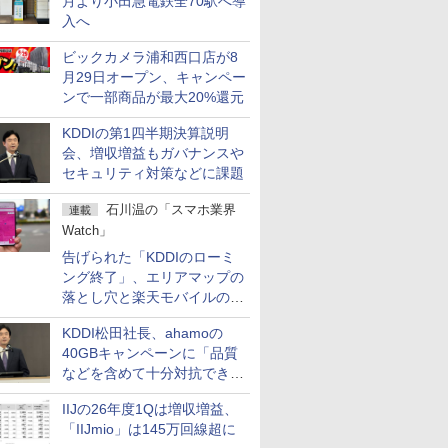
月より小田急電鉄全70駅へ導
入へ
ビックカメラ浦和西口店が8
月29日オープン、キャンペー
ンで一部商品が最大20%還元
KDDIの第1四半期決算説明
会、増収増益もガバナンスや
セキュリティ対策などに課題
石川温の「スマホ業界
連載
Watch」
告げられた「KDDIのローミ
ング終了」、エリアマップの
落とし穴と楽天モバイルの課
題
KDDI松田社長、ahamoの
40GBキャンペーンに「品質
などを含めて十分対抗でき
る」
IIJの26年度1Qは増収増益、
「IIJmio」は145万回線超に