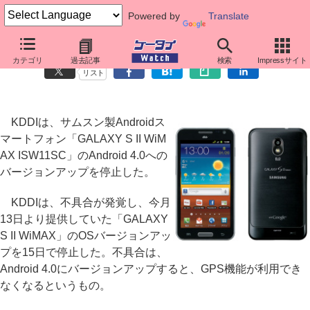
Powered by
Translate
「GALAXY S II WiMAX」のOS更新が停止、GPS機能に不具合
カテゴリ
過去記事
検索
Impressサイト
リスト
KDDIは、サムスン製Androidス
マートフォン「GALAXY S II WiM
AX ISW11SC」のAndroid 4.0への
バージョンアップを停止した。
KDDIは、不具合が発覚し、今月
13日より提供していた「GALAXY
S II WiMAX」のOSバージョンアッ
プを15日で停止した。不具合は、
Android 4.0にバージョンアップすると、GPS機能が利用でき
なくなるというもの。