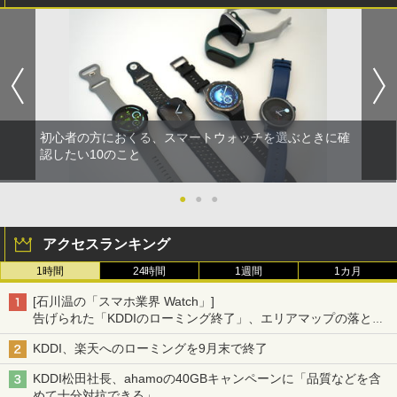
初心者の方におくる、スマートウォッチを選ぶときに確
認したい10のこと
●
●
●
アクセスランキング
1時間
24時間
1週間
1カ月
[石川温の「スマホ業界 Watch」]
告げられた「KDDIのローミング終了」、エリアマップの落とし
穴と楽天モバイルの課題
KDDI、楽天へのローミングを9月末で終了
KDDI松田社長、ahamoの40GBキャンペーンに「品質などを含
めて十分対抗できる」