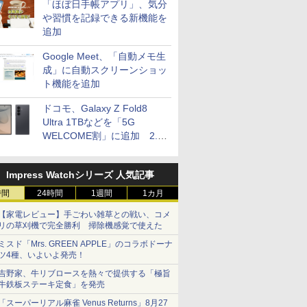
「ほぼ日手帳アプリ」、気分
や習慣を記録できる新機能を
追加
Google Meet、「自動メモ生
成」に自動スクリーンショッ
ト機能を追加
ドコモ、Galaxy Z Fold8
Ultra 1TBなどを「5G
WELCOME割」に追加 2.2
万円引き
Impress Watchシリーズ 人気記事
時間
24時間
1週間
1カ月
【家電レビュー】手ごわい雑草との戦い、コメ
リの草刈機で完全勝利 掃除機感覚で使えた
ミスド「Mrs. GREEN APPLE」のコラボドーナ
ツ4種、いよいよ発売！
吉野家、牛リブロースを熱々で提供する「極旨
牛鉄板ステーキ定食」を発売
「スーパーリアル麻雀 Venus Returns」8月27