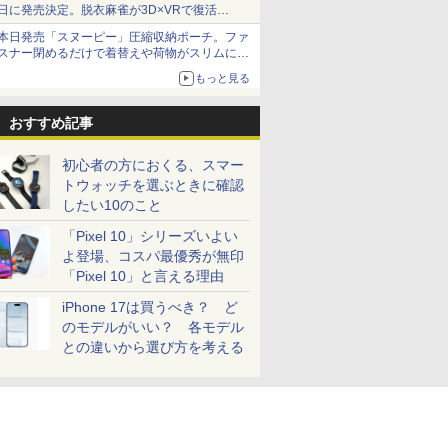
日に発売決定。脱衣麻雀が3D×VRで復活
発売から2週間は20%オフになるセールが実施
本日発売「スヌーピー」圧縮収納ポーチ。ファ
スナー閉めるだけで着替えや荷物がスリムにま
とまる
もっと見る
おすすめ記事
初心者の方におくる、スマー
トウォッチを選ぶときに確認
したい10のこと
「Pixel 10」シリーズいよい
よ登場、コスパ最優秀が無印
「Pixel 10」と言える理由
iPhone 17は買うべき？ ど
のモデルがいい？ 各モデル
との違いから選び方を考える