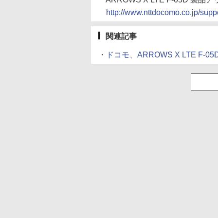
http://www.nttdocomo.co.jp/suppor
関連記事
・
ドコモ、ARROWS X LTE F-0