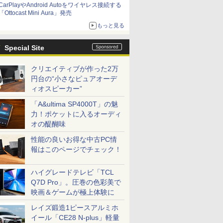
CarPlayやAndroid Autoをワイヤレス接続する
「Ottocast Mini Aura」発売
もっと見る
Special Site
クリエイティブが作った2万
円台の“小さなピュアオーデ
ィオスピーカー”
「A&ultima SP4000T」の魅
力！ポケットに入るオーディ
オの醍醐味
性能の良いお得な中古PC情
報はこのページでチェック！
ハイグレードテレビ「TCL
Q7D Pro」。圧巻の色彩美で
映画＆ゲームが極上体験に
レイズ鍛造1ピースアルミホ
イール「CE28 N-plus」軽量