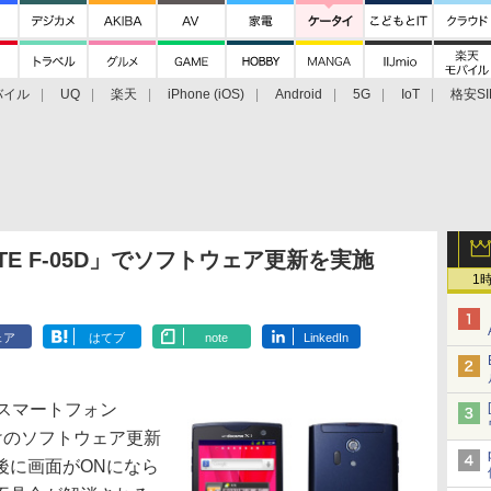
バイル
UQ
楽天
iPhone (iOS)
Android
5G
IoT
格安SI
アクセサリー
業界動向
法人向け
最新技術/その他
LTE F-05D」でソフトウェア更新を実施
1
ェア
はてブ
note
LinkedIn
スマートフォン
D」向けのソフトウェア更新
後に画面がONになら