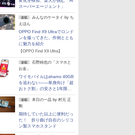
変化を検知、楽天が挑む「AI
スーパーエージェント」
みんなのケータイ
by
ち
連載
えほん
OPPO Find X9 Ultraでロンド
ンを撮ってきた。作例ととも
に魅力を紹介
【OPPO Find X9 Ultra】
石野純也の「スマホと
連載
お金」
ワイモバイルはahamo 40GB
を追わない――単身向け「超
おトク割」の安さと1年限定
の注意点
本日の一品
by
村元 正
連載
剛
期待していた以上に便利だっ
た！ 折り曲げ自在のシリコ
ン製スマホスタンド