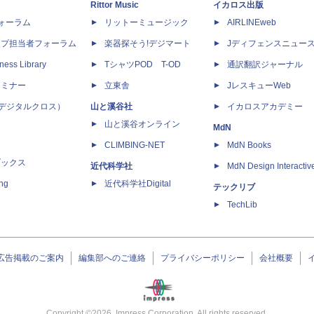
Rittor Music
イカロス出版
dフォーラム
リットーミュージック
AIRLINEweb
ップ担当者フォーラム
楽器探そう!デジマート
Jディフェンスニュー
ness Library
TシャツPOD T-OD
通訳翻訳ジャーナル
セミナー
立東舎
JレスキューWeb
 X（デジタルクロス）
山と溪谷社
イカロスアカデミー
山と溪谷オンライン
MdN
CLIMBING-NET
MdN Books
ブックス
近代科学社
MdN Design Interactiv
ing
近代科学社Digital
テックリブ
TechLib
広告掲載のご案内
編集部へのご連絡
プライバシーポリシー
会社概要
Copyright ©
2026
Impress Corporation. All rights reserved.