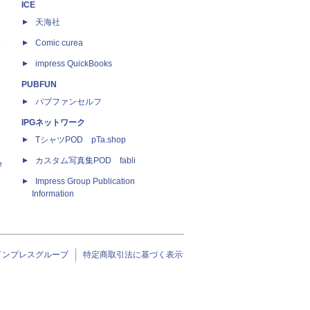
ICE
天海社
ス
Comic curea
impress QuickBooks
PUBFUN
パブファンセルフ
IPGネットワーク
TシャツPOD pTa.shop
カスタム写真集POD fabli
e
Impress Group Publication
Information
インプレスグループ
特定商取引法に基づく表示