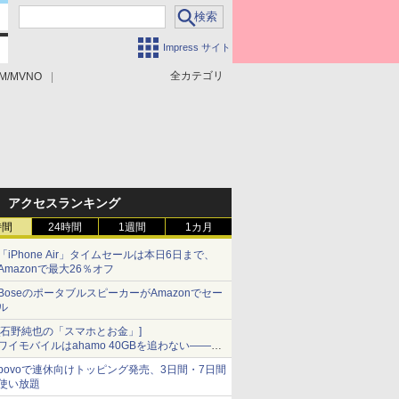
Impress サイト
全カテゴリ
M/MVNO
アクセスランキング
時間
24時間
1週間
1カ月
「iPhone Air」タイムセールは本日6日まで、
Amazonで最大26％オフ
BoseのポータブルスピーカーがAmazonでセー
ル
[石野純也の「スマホとお金」]
ワイモバイルはahamo 40GBを追わない――単
身向け「超おトク割」の安さと1年限定の注意
povoで連休向けトッピング発売、3日間・7日間
点
使い放題