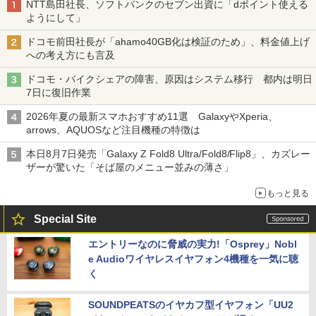
NTT島田社長、ソフトバンクのセブン出資に「dポイント使える
ようにして」
ドコモ前田社長が「ahamo40GB化は検証のため」、料金値上げ
への考え方にも言及
ドコモ・バイクシェアの障害、原因はシステム移行 都内は明日
7日に復旧作業
2026年夏の最新スマホおすすめ11選 GalaxyやXperia、
arrows、AQUOSなど注目機種の特徴は
本日8月7日発売「Galaxy Z Fold8 Ultra/Fold8/Flip8」、カズレー
ザーが驚いた「そば屋のメニュー並みの薄さ」
もっと見る
Special Site
エントリーなのに脅威の実力!「Osprey」Nobl
e Audioワイヤレスイヤフォン4機種を一気に聴
く
SOUNDPEATSのイヤカフ型イヤフォン「UU2