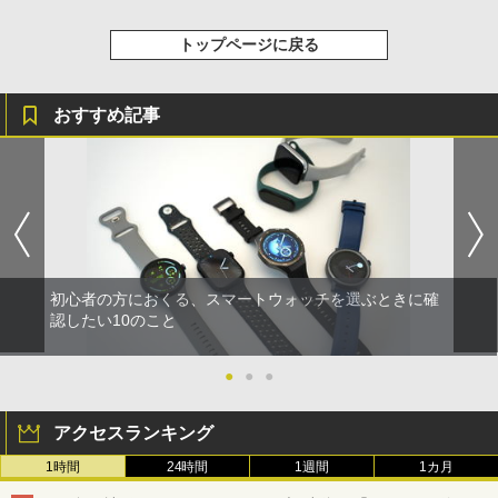
トップページに戻る
おすすめ記事
初心者の方におくる、スマートウォッチを選ぶときに確
認したい10のこと
●
●
●
アクセスランキング
1時間
24時間
1週間
1カ月