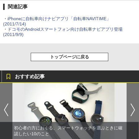
関連記事
・
iPhoneに自転車向けナビアプリ「自転車NAVITIME」
(2011/7/14)
・
ドコモのAndroidスマートフォン向け自転車ナビアプリ登場
(2011/9/9)
トップページに戻る
おすすめ記事
初心者の方におくる、スマートウォッチを選ぶときに確
認したい10のこと