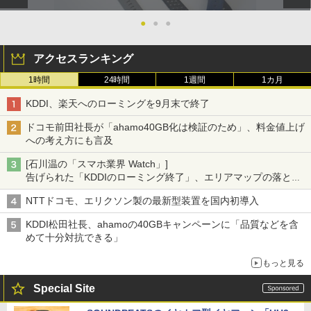
●
●
●
アクセスランキング
1時間
24時間
1週間
1カ月
KDDI、楽天へのローミングを9月末で終了
ドコモ前田社長が「ahamo40GB化は検証のため」、料金値上げ
への考え方にも言及
[石川温の「スマホ業界 Watch」]
告げられた「KDDIのローミング終了」、エリアマップの落とし
穴と楽天モバイルの課題
NTTドコモ、エリクソン製の最新型装置を国内初導入
KDDI松田社長、ahamoの40GBキャンペーンに「品質などを含
めて十分対抗できる」
もっと見る
Special Site