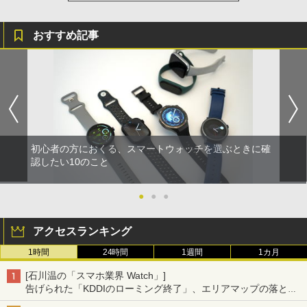
おすすめ記事
初心者の方におくる、スマートウォッチを選ぶときに確
認したい10のこと
●
●
●
アクセスランキング
1時間
24時間
1週間
1カ月
[石川温の「スマホ業界 Watch」]
告げられた「KDDIのローミング終了」、エリアマップの落とし
穴と楽天モバイルの課題