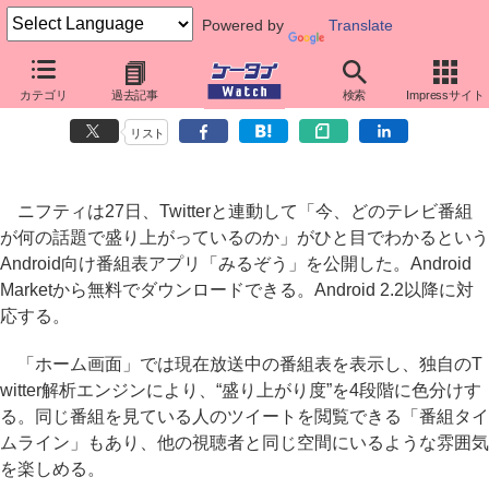
Powered by
Translate
ニフティ、話題のテレビ番組がわかるTwitter連動の番組表Androidア
カテゴリ
過去記事
検索
Impressサイト
プリ
リスト
ニフティは27日、Twitterと連動して「今、どのテレビ番組
が何の話題で盛り上がっているのか」がひと目でわかるという
Android向け番組表アプリ「みるぞう」を公開した。Android
Marketから無料でダウンロードできる。Android 2.2以降に対
応する。
「ホーム画面」では現在放送中の番組表を表示し、独自のT
witter解析エンジンにより、“盛り上がり度”を4段階に色分けす
る。同じ番組を見ている人のツイートを閲覧できる「番組タイ
ムライン」もあり、他の視聴者と同じ空間にいるような雰囲気
を楽しめる。