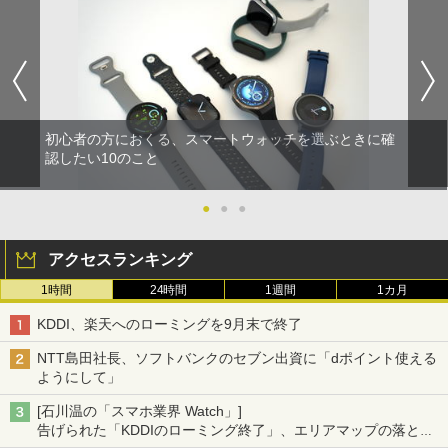
初心者の方におくる、スマートウォッチを選ぶときに確
認したい10のこと
●
●
●
アクセスランキング
1時間
24時間
1週間
1カ月
KDDI、楽天へのローミングを9月末で終了
NTT島田社長、ソフトバンクのセブン出資に「dポイント使える
ようにして」
[石川温の「スマホ業界 Watch」]
告げられた「KDDIのローミング終了」、エリアマップの落とし