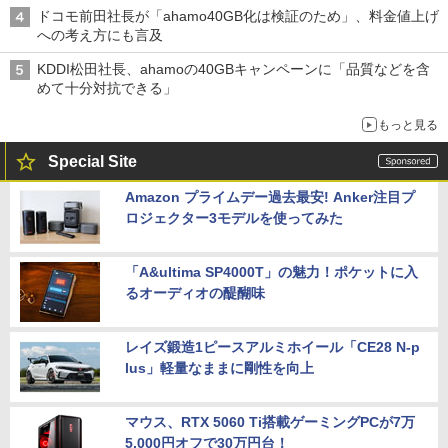
穴と楽天モバイルの課題
ドコモ前田社長が「ahamo40GB化は検証のため」、料金値上げ
への考え方にも言及
KDDI松田社長、ahamoの40GBキャンペーンに「品質などを含
めて十分対抗できる」
もっと見る
Special Site
Amazon プライムデー過去最安! Anker注目プ
ロジェクター3モデルを使ってみた
「A&ultima SP4000T」の魅力！ポケットに入
るオーディオの醍醐味
レイズ鍛造1ピースアルミホイール「CE28 N-p
lus」軽量なままに剛性を向上
マウス、RTX 5060 Ti搭載ゲーミングPCが7万
5,000円オフで30万円台！