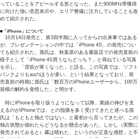
っていることをアピールする形となった。また900MHz帯獲得
に向けた強い意思表示や、エリア整備に注力していることも改
めて紹介された。
■
「iPhone」について
10月14日発売と、第3四半期に入ってからの出来事ではある
が、プレゼンテーションの中では「iPhone 4S」の発売につい
ても紹介された。孫氏は、秋葉原のある量販店での発売直前の
様子として「iPhone 4S買うならどっち？」と尋ねている写真
を示し、「背筋が寒くなった」と語る。この写真では、ソフト
バンクよりもauのほうが多い、という結果となっており、発
売直前の時期に孫氏は「数百万のiPhoneユーザーから、100万
規模の解約を覚悟した」と明かす。
特にiPhoneを取り扱うようになって以降、業績の伸びを支
えるのがiPhoneでは、との指摘を多く受けてきたと述べる孫
氏は「もともと独占ではない、と最初から言ってきたが、この
独占状態が崩れたらどうなるか懸念があった。しかし（実際に
発売されてみると）霧は晴れた、というのが正直な感想」と不