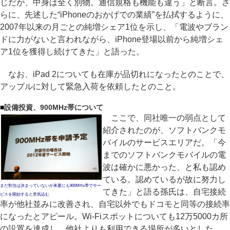
じだが、中身は全く別物。通信規格も機能も違う」と断言。さ
らに、先述した“iPhoneのおかげでの業績”を払拭するように、
2007年以来の月ごとの純増シェア1位を示し、「電波やブラン
ドに力がないと言われながら、iPhone登場以前から純増シェ
ア1位を獲得し続けてきた」と語った。
なお、iPad 2についても在庫が品切れになったとのことで、
アップルに対して緊急入荷を依頼したとのこと。
■
設備投資、900MHz帯について
ここで、同社唯一の弱点として
紹介されたのが、ソフトバンクモ
バイルのサービスエリアだ。「今
までのソフトバンクモバイルの電
波は確かに悪かった、と私も認め
ている。認めているが故に努力し
まだ割当は決まっていないが来夏にも900MHz帯でサー
てきた」と語る孫氏は、自宅接続
ビスを開始すると意気込む
率が他社並みに改善され、自宅以外でもドコモと同等の接続率
になったとアピール。Wi-Fiスポットについても12万5000カ所
の設置を達成し、他社よりも利用できる場所が多いとした。