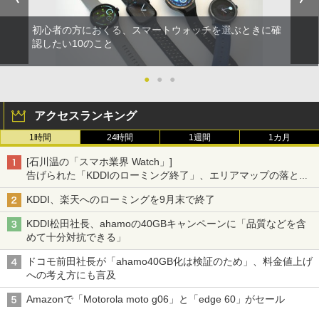
初心者の方におくる、スマートウォッチを選ぶときに確
認したい10のこと
●
●
●
アクセスランキング
1時間
24時間
1週間
1カ月
[石川温の「スマホ業界 Watch」]
告げられた「KDDIのローミング終了」、エリアマップの落とし
穴と楽天モバイルの課題
KDDI、楽天へのローミングを9月末で終了
KDDI松田社長、ahamoの40GBキャンペーンに「品質などを含
めて十分対抗できる」
ドコモ前田社長が「ahamo40GB化は検証のため」、料金値上げ
への考え方にも言及
Amazonで「Motorola moto g06」と「edge 60」がセール