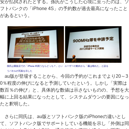
安が払拭されたとする。孫氏がこうした心境に至ったのは、ソ
フトバンクの「iPhone 4S」の予約数が過去最高になったこと
があるという。
孫氏は量販店での「iPhone 4S買うならどっち？」とい
ユーザーの動向から「霧は晴れた」と語る
うパネルの写真を示した
au版が登場することから、今回の予約がこれまでより20～3
0％程度の伸びになると予測していたという。しかし「実際は
数百％の伸び」と、具体的な数値は示さないものの、予想を大
幅に上回る結果になったとして、システムダウンの要因になっ
たと釈明した。
さらに同氏は、au版とソフトバンク版のiPhoneの違いとし
て、ソフトバンク版でサポートしている機能を示し「外側は同