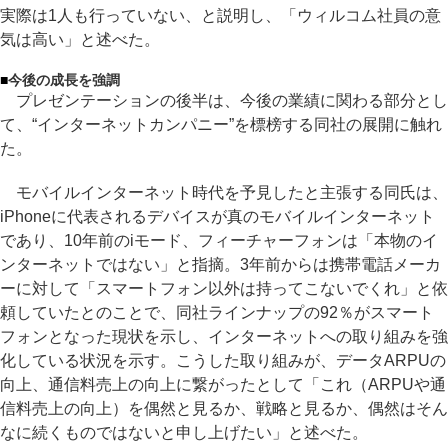
実際は1人も行っていない、と説明し、「ウィルコム社員の意
気は高い」と述べた。
■
今後の成長を強調
プレゼンテーションの後半は、今後の業績に関わる部分とし
て、“インターネットカンパニー”を標榜する同社の展開に触れ
た。
モバイルインターネット時代を予見したと主張する同氏は、
iPhoneに代表されるデバイスが真のモバイルインターネット
であり、10年前のiモード、フィーチャーフォンは「本物のイ
ンターネットではない」と指摘。3年前からは携帯電話メーカ
ーに対して「スマートフォン以外は持ってこないでくれ」と依
頼していたとのことで、同社ラインナップの92％がスマート
フォンとなった現状を示し、インターネットへの取り組みを強
化している状況を示す。こうした取り組みが、データARPUの
向上、通信料売上の向上に繋がったとして「これ（ARPUや通
信料売上の向上）を偶然と見るか、戦略と見るか、偶然はそん
なに続くものではないと申し上げたい」と述べた。