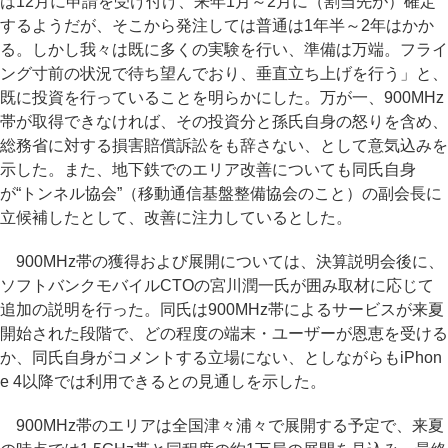
は12月に申請を受け付け、来年1月～2月に（割当先が）確定
するようだが、そこから発注しては普通は1年半～2年はかか
る。しかし我々は既に多くの実験を行い、準備は万端。フライ
ング寸前の状況で待ち望んでおり、垂直立ち上げを行う」と、
既に投資を行っていることを明らかにした。万が一、900MHz
帯が取得できなければ、その投資分と孫氏自身の怒りを含め、
総務省に対する損害賠償訴訟をも辞さない、として意気込みを
示した。また、地下鉄でのエリア改善についても同氏自身
が“トンネル協会”（移動通信基盤整備協会のこと）の副会長に
立候補したとして、改善に注力しているとした。
900MHz帯の獲得および展開については、決算説明会後に、
ソフトバンクモバイルCTOの宮川潤一氏が囲み取材に応じて
追加の説明を行った。同氏は900MHz帯によるサービスが来夏
開始された段階で、どの程度の端末・ユーザーが恩恵を受ける
か、同氏自身がコメントする立場にない、としながらもiPhon
e 4以降では利用できるとの見通しを示した。
900MHz帯のエリアは全国津々浦々で展開する予定で、来夏