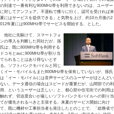
の到達で一番有利な900MHz帯を利用できないのは、ユーザー
に対してアンフェア。不退転で獲りに行く。認可を受ければ来
夏にはサービスを提供できる」と気勢を上げ、約10カ月後の2
012年夏には900MHz帯でサービスを開始する、とした。
他社に先駆けて、スマートフォ
ンの導入を判断した同社だが、孫
氏は、既に800MHz帯を利用する
ドコモとauに900MHz帯が割り当
てられることはあり得ないとす
る。ソフトバンクモバイルと同じ
くイー・モバイルもまた800MHz帯を保有していないが、孫氏
は「イー・モバイルには音声サービスのユーザーがほとんどい
ない。データ通信の場合はスピードが重要だが、山間部での利
用、というユーザーは乏しい」と、都心部や住宅街での利用は
触れず、切迫度合いが厳しいソフトバンクモバイルへの割り当
てが優先されるべきと主張する。来夏のサービス開始に向け
て、既に機材や工事担当者も発注したとのことで、「総務省で