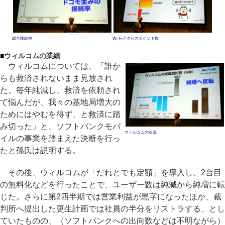
総合接続率
Wi-Fiアクセスポイント数
■
ウィルコムの業績
ウィルコムについては、「誰か
らも救済されないまま見放され
た。毎年純減し、救済を依頼され
て悩んだが、我々の基地局増大の
ためにはやむを得ず、と救済に踏
み切った」と、ソフトバンクモバ
ウィルコムの状況
イルの事業を踏まえた決断を行っ
たと孫氏は説明する。
その後、ウィルコムが「だれとでも定額」を導入し、2台目
の無料化などを行ったことで、ユーザー数は純減から純増に転
じた。さらに第2四半期では営業利益が黒字になったほか、裁
判所へ提出した更生計画では社員の半分をリストラする、とし
ていたものの、（ソフトバンクへの出向数などは不明ながら）