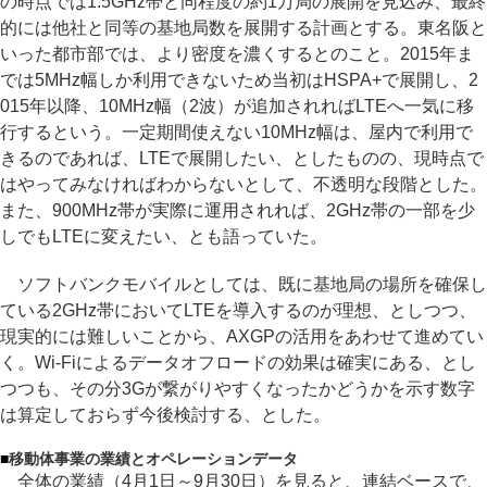
の時点では1.5GHz帯と同程度の約1万局の展開を見込み、最終
的には他社と同等の基地局数を展開する計画とする。東名阪と
いった都市部では、より密度を濃くするとのこと。2015年ま
では5MHz幅しか利用できないため当初はHSPA+で展開し、2
015年以降、10MHz幅（2波）が追加されればLTEへ一気に移
行するという。一定期間使えない10MHz幅は、屋内で利用で
きるのであれば、LTEで展開したい、としたものの、現時点で
はやってみなければわからないとして、不透明な段階とした。
また、900MHz帯が実際に運用されれば、2GHz帯の一部を少
しでもLTEに変えたい、とも語っていた。
ソフトバンクモバイルとしては、既に基地局の場所を確保し
ている2GHz帯においてLTEを導入するのが理想、としつつ、
現実的には難しいことから、AXGPの活用をあわせて進めてい
く。Wi-Fiによるデータオフロードの効果は確実にある、とし
つつも、その分3Gが繋がりやすくなったかどうかを示す数字
は算定しておらず今後検討する、とした。
■
移動体事業の業績とオペレーションデータ
全体の業績（4月1日～9月30日）を見ると、連結ベースで、