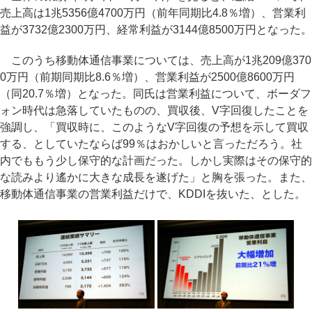
売上高は1兆5356億4700万円（前年同期比4.8％増）、営業利
益が3732億2300万円、経常利益が3144億8500万円となった。
このうち移動体通信事業については、売上高が1兆209億370
0万円（前期同期比8.6％増）、営業利益が2500億8600万円
（同20.7％増）となった。同氏は営業利益について、ボーダフ
ォン時代は急落していたものの、買収後、V字回復したことを
強調し、「買収時に、このようなV字回復の予想を示して買収
する、としていたならば99％はおかしいと言っただろう。社
内でももう少し保守的な計画だった。しかし実際はその保守的
な読みより遙かに大きな成長を遂げた」と胸を張った。また、
移動体通信事業の営業利益だけで、KDDIを抜いた、とした。