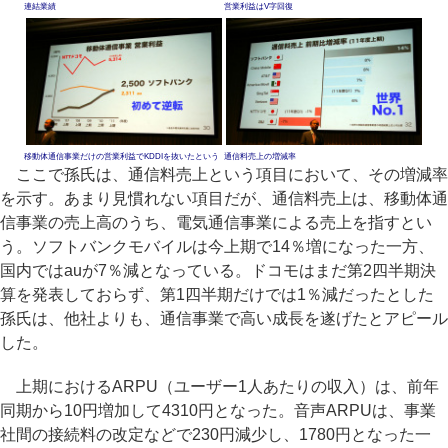
連結業績
営業利益はV字回復
移動体通信事業だけの営業利益でKDDIを抜いたという
通信料売上の増減率
ここで孫氏は、通信料売上という項目において、その増減率
を示す。あまり見慣れない項目だが、通信料売上は、移動体通
信事業の売上高のうち、電気通信事業による売上を指すとい
う。ソフトバンクモバイルは今上期で14％増になった一方、
国内ではauが7％減となっている。ドコモはまだ第2四半期決
算を発表しておらず、第1四半期だけでは1％減だったとした
孫氏は、他社よりも、通信事業で高い成長を遂げたとアピール
した。
上期におけるARPU（ユーザー1人あたりの収入）は、前年
同期から10円増加して4310円となった。音声ARPUは、事業
社間の接続料の改定などで230円減少し、1780円となった一