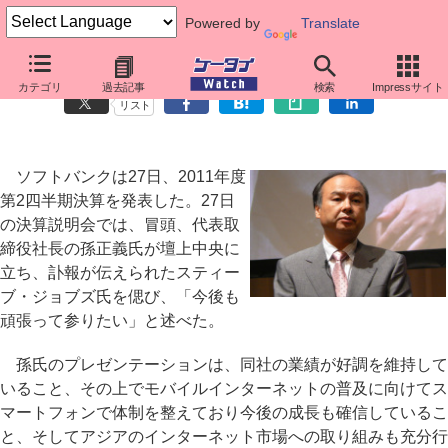
Powered by
Translate
ソフトバンク第2四半期決算、更なる成長をアピール
カテゴリ
過去記事
検索
Impressサイト
リスト
ソフトバンクは27日、2011年度
第2四半期決算を発表した。27日
の決算説明会では、冒頭、代表取
締役社長の孫正義氏が壇上中央に
立ち、訃報が伝えられたスティー
ブ・ジョブズ氏を偲び、「今後も
頑張って参りたい」と述べた。
孫氏のプレゼンテーションは、同社の業績が好調を維持して
いること、その上でモバイルインターネットの普及に向けてス
マートフォンで体制を整えており今後の成長も確信しているこ
と、そしてアジアのインターネット市場への取り組みも充分行