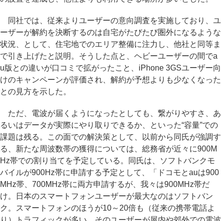
同社では、従来よりユーザーの意向調査を実施しており、ユ
ーザーが解約を決断するのは自宅がたびたび圏外になるような
状況、として、住宅地でのエリア整備に注力し、他社と同等ま
で引き上げたと説明。そうした点と、ヘビーユーザーの間でa
u版との違いが口コミで拡がったこと、iPhone 3GSユーザー向
けのキャンペーンが評価され、解約が予想よりも少なくなった
との見方を示した。
ただ、電波が届くようになったとしても、繋がりやすさ、あ
るいはデータが実際にやり取りできるか、といった“容量”での
課題は残る。この面での解決策として、以前から同氏が強調す
る、新たな周波数帯の獲得については、総務省が近々に900M
Hz帯での割り当てを予定している。同氏は、ソフトバンクモ
バイルが900Hz帯に申請する予定として、「ドコモとauは900
MHz帯、700MHz帯に両方申請するが、我々は900MHz帯だ
け。日本のスマートフォンユーザーが最大なのはソフトバン
ク。スマートフォンのほうが10～20倍も（従来の携帯電話よ
り）トラフィックが多い。そのユーザーが屋内や郊外での電波