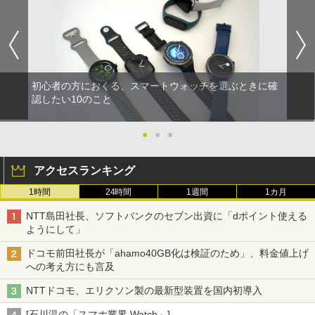
初心者の方におくる、スマートウォッチを選ぶときに確
認したい10のこと
●
●
●
アクセスランキング
1時間
24時間
1週間
1カ月
NTT島田社長、ソフトバンクのセブン出資に「dポイント使える
ようにして」
ドコモ前田社長が「ahamo40GB化は検証のため」、料金値上げ
への考え方にも言及
NTTドコモ、エリクソン製の最新型装置を国内初導入
[石川温の「スマホ業界 Watch」]