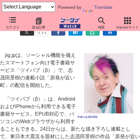
Powered by
Translate
志茂田景樹の書き下ろし連載「原発が近い町」、ツイパブで配信
カテゴリ
過去記事
検索
Impressサイト
リスト
jig.jpは、ソーシャル機能を備え
たスマートフォン向け電子書籍サ
ービス「ツイパブ（β）」で、志
茂田景樹の連載小説「原発が近い
町」の配信を開始した。
「ツイパブ（β）」は、Android
およびiPhoneから利用できる電子
書籍サービス。EPUB対応で、パ
作者の志茂田景樹
ソコンのWebブラウザから利用す
ることもできる。24日からは、新たな描き下ろし連載とし
て、東日本大震災を題材にした志茂田景樹の作品「原発が近い