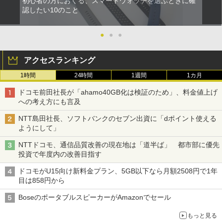
初心者の方におくる、スマートウォッチを選ぶときに確
認したい10のこと
●
●
●
アクセスランキング
1時間
24時間
1週間
1カ月
ドコモ前田社長が「ahamo40GB化は検証のため」、料金値上げ
への考え方にも言及
NTT島田社長、ソフトバンクのセブン出資に「dポイント使える
ようにして」
NTTドコモ、通信品質改善の現在地は「道半ば」 都市部に優先
投資で年度内の改善目指す
ドコモがU15向け新料金プラン、5GB以下なら月額2508円で1年
目は858円から
BoseのポータブルスピーカーがAmazonでセール
もっと見る