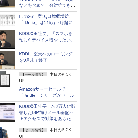
などを含めて十分対抗でき
る」
IIJの26年度1Qは増収増益、
「IIJmio」は145万回線超に
KDDI松田社長、「スマホを
軸にAIデバイス増やしたい」
KDDI、楽天へのローミング
を9月末で終了
本日のPICK
【セール情報】
UP
Amazonサマーセールで
「Kindle」シリーズがセール
KDDI松田社長、762万人に影
響したISP向けメール基盤不
正アクセスで対策をあらため
て説明
本日のPICK
【セール情報】
UP