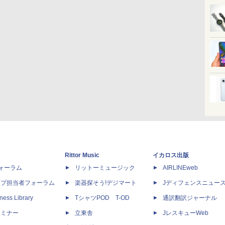
Rittor Music
イカロス出版
dフォーラム
リットーミュージック
AIRLINEweb
ップ担当者フォーラム
楽器探そう!デジマート
Jディフェンスニュー
ness Library
TシャツPOD T-OD
通訳翻訳ジャーナル
セミナー
立東舎
JレスキューWeb