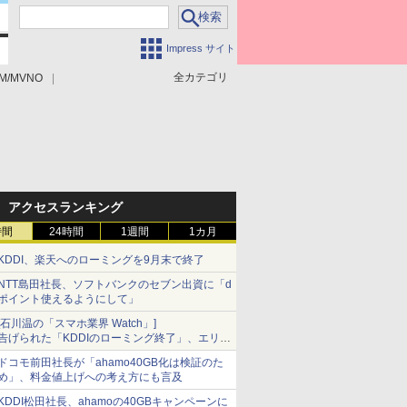
Impress サイト
全カテゴリ
M/MVNO
アクセスランキング
時間
24時間
1週間
1カ月
KDDI、楽天へのローミングを9月末で終了
NTT島田社長、ソフトバンクのセブン出資に「d
ポイント使えるようにして」
[石川温の「スマホ業界 Watch」]
告げられた「KDDIのローミング終了」、エリア
マップの落とし穴と楽天モバイルの課題
ドコモ前田社長が「ahamo40GB化は検証のた
め」、料金値上げへの考え方にも言及
KDDI松田社長、ahamoの40GBキャンペーンに