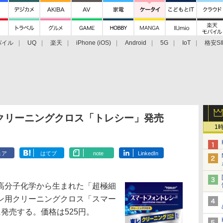
バイル
UQ
楽天
iPhone (iOS)
Android
5G
IoT
格安SI
アクセサリー
業界動向
法人向け
最新技術/その他
クリーニングクロス「トレシー」発売
1
ェア
はてブ
note
LinkedIn
高分子化学から生まれた「超極細
ン用クリーニングクロス「スマー
発売する。価格は525円。