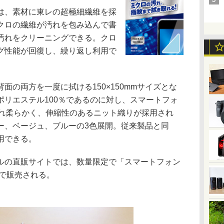
は、素材に東レの超極細繊維を採
クロの繊維が汚れを包み込んで書
汚れをクリーニングできる。クロ
グ性能が回復し、繰り返し利用で
の両方を一度に拭ける150×150mmサイズとな
ポリエステル100％であるのに対し、スマートフォ
まれ柔らかく、伸縮性のあるニット織りが採用され
ー、ベージュ、ブルーの3色展開。従来製品と同
用できる。
の直販サイトでは、数量限定で「スマートフォン
円で販売される。