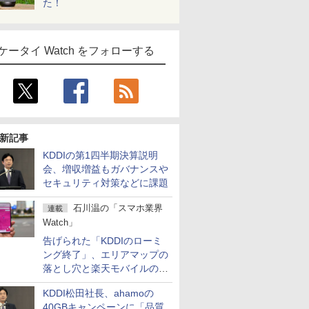
た！
ケータイ Watch をフォローする
新記事
KDDIの第1四半期決算説明
会、増収増益もガバナンスや
セキュリティ対策などに課題
石川温の「スマホ業界
連載
Watch」
告げられた「KDDIのローミ
ング終了」、エリアマップの
落とし穴と楽天モバイルの課
題
KDDI松田社長、ahamoの
40GBキャンペーンに「品質