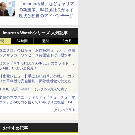
「ahamo増量」などキャリア
の新施策、IIJ谷脇社長が示す
現状と独自のアドバンテージ
Impress Watchシリーズ 人気記事
時間
24時間
1週間
1カ月
ユニクロ、今日から「お盆特別セール」。涼感
シアサッカーワンピース待望値下げ、撥水ギア
ショーツは1990円に
ミスド「Mrs. GREEN APPLE」のコラボドーナ
ツ4種、いよいよ発売！
【家電レビュー】手ごわい雑草との戦い、コメ
リの草刈機で完全勝利 掃除機感覚で使えた
KDDI、楽天へのローミングを9月末で終了
老舗のマウスユーティリティ「チューチューマ
ウス」がAIの力を借りて15年ぶりに復活／64bit
化、Windows 10/11、「Chrome」も走り回
もっと見る
る。復活記念で2026年末まで500円
おすすめ記事