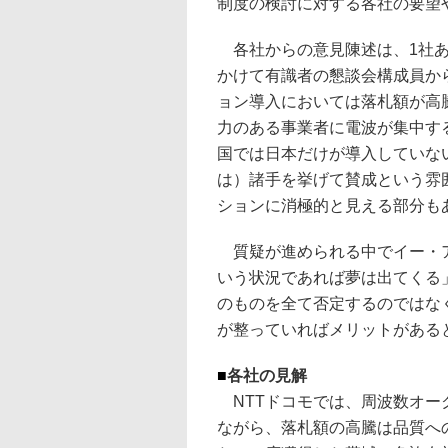
制度の検討に対する各社の要望
各社からの意見陳述は、1社あ
かけて有識者の懇談会構成員か
ョン導入においては落札額が高
力のある事業者に電波が集中す
国では日本だけが導入していな
は）諸手を挙げて賛成という雰
ションに消極的と見える部分も
質疑が進められる中でイー・ア
いう状況であれば夢は出てくる
のものを全て否定するのではな
が整っていればメリットがある
■
各社の見解
NTTドコモでは、周波数オー
ながら、落札額の高騰は品質へ