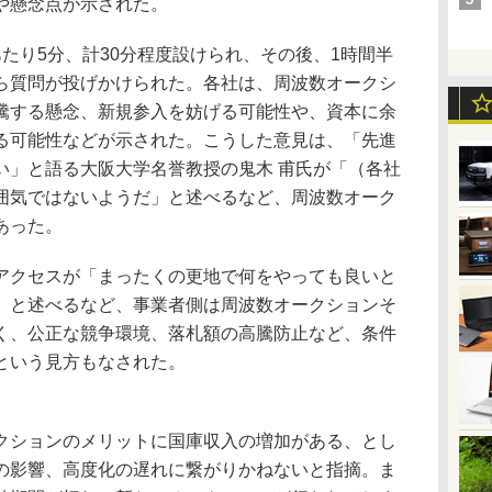
や懸念点が示された。
たり5分、計30分程度設けられ、その後、1時間半
ら質問が投げかけられた。各社は、周波数オークシ
騰する懸念、新規参入を妨げる可能性や、資本に余
る可能性などが示された。こうした意見は、「先進
い」と語る大阪大学名誉教授の鬼木 甫氏が「（各社
囲気ではないようだ」と述べるなど、周波数オーク
あった。
クセスが「まったくの更地で何をやっても良いと
」と述べるなど、事業者側は周波数オークションそ
く、公正な競争環境、落札額の高騰防止など、条件
という見方もなされた。
クションのメリットに国庫収入の増加がある、とし
の影響、高度化の遅れに繋がりかねないと指摘。ま