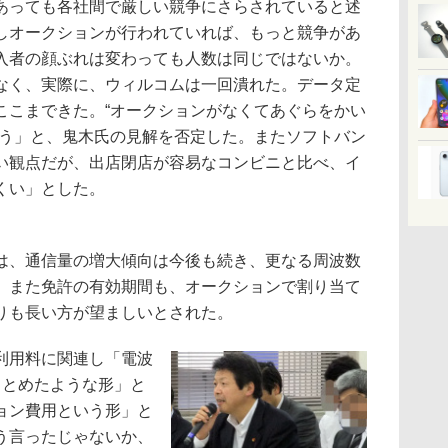
っても各社間で厳しい競争にさらされていると述
しオークションが行われていれば、もっと競争があ
入者の顔ぶれは変わっても人数は同じではないか。
なく、実際に、ウィルコムは一回潰れた。データ定
ここまできた。“オークションがなくてあぐらをかい
思う」と、鬼木氏の見解を否定した。またソフトバン
い観点だが、出店閉店が容易なコンビニと比べ、イ
くい」とした。
、通信量の増大傾向は今後も続き、更なる周波数
。また免許の有効期間も、オークションで割り当て
りも長い方が望ましいとされた。
利用料に関連し「電波
まとめたような形」と
ョン費用という形」と
う言ったじゃないか、