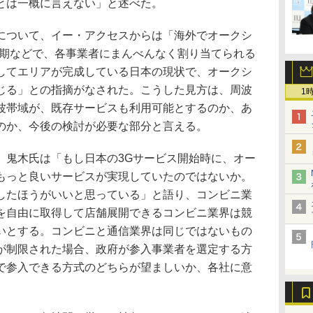
とは一概に言えない」と述べた。
ついて、イー・アクセスからは「海外でオークシ
明期などで、各事業者にまんべんなく割り当てられる
してエリアが完成している日本の現状で、オークシ
じる」との指摘がなされた。こうした見方は、周波
1
波帯域が、既存サービスも利用可能とするのか、あ
のか、今後の検討が必要な部分と言える。
鬼木氏は「もし日本の3Gサービス開始時に、オー
もっと良いサービスが実現していたのではないか。
したほうがいいと思っている」と語り、コンビニ業
を自由に取得して店舗展開できるコンビニ業界は競
いとする。コンビニと通信業界は同じではないもの
が制限された場合、政府が参入事業者を選定する方
で参入できる方式のどちらが望ましいか、各社に意