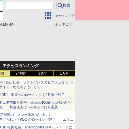
Impress サイト
全カテゴリ
M/MVNO
アクセスランキング
時間
24時間
1週間
1カ月
NTT島田社長、ソフトバンクのセブン出資に「d
ポイント使えるようにして」
KDDI、楽天へのローミングを9月末で終了
ドコモ前田社長が「ahamo40GB化は検証のた
め」、料金値上げへの考え方にも言及
[石川温の「スマホ業界 Watch」]
告げられた「KDDIのローミング終了」、エリア
マップの落とし穴と楽天モバイルの課題
KDDI松田社長、ahamoの40GBキャンペーンに