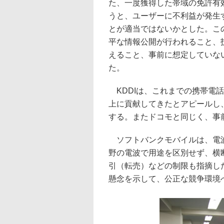
た、一度獲得した帯域の免許有
うと、ユーザーに不利益が発生
とが適当ではないかとした。こ
平な情報公開が行われること、
えること、事前に想定していな
た。
KDDIは、これまでの携帯電
上に貢献してきたとアピールし
する。またドコモと同じく、事
ソフトバンクモバイルは、電波
野の電波で用途を区別せず、横
引（転売）などの制限も指摘し
懸念を示して、公正な競争環境