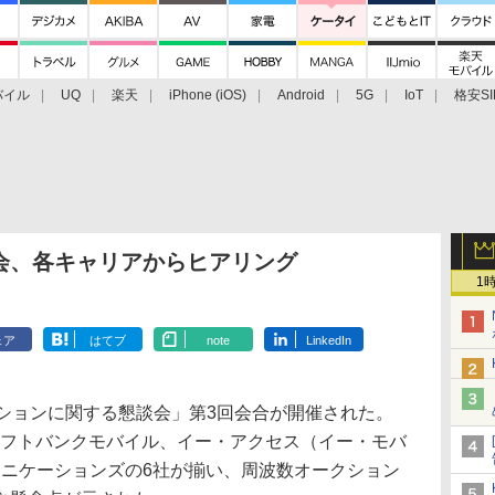
バイル
UQ
楽天
iPhone (iOS)
Android
5G
IoT
格安SI
アクセサリー
業界動向
法人向け
最新技術/その他
会、各キャリアからヒアリング
1
ェア
はてブ
note
LinkedIn
ションに関する懇談会」第3回会合が開催された。
、ソフトバンクモバイル、イー・アクセス（イー・モバ
ュニケーションズの6社が揃い、周波数オークション