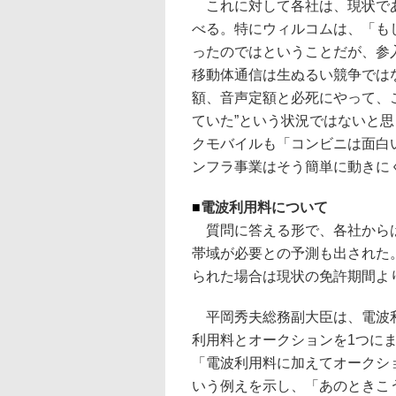
これに対して各社は、現状であ
べる。特にウィルコムは、「も
ったのではということだが、参
移動体通信は生ぬるい競争では
額、音声定額と必死にやって、
ていた”という状況ではないと
クモバイルも「コンビニは面白
ンフラ事業はそう簡単に動きに
■
電波利用料について
質問に答える形で、各社からは
帯域が必要との予測も出された
られた場合は現状の免許期間よ
平岡秀夫総務副大臣は、電波
利用料とオークションを1つに
「電波利用料に加えてオークシ
いう例えを示し、「あのときこ