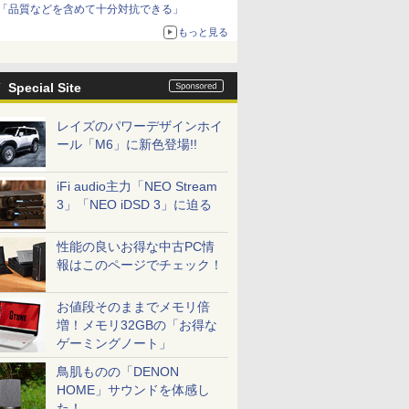
「品質などを含めて十分対抗できる」
もっと見る
Special Site
レイズのパワーデザインホイ
ール「M6」に新色登場!!
iFi audio主力「NEO Stream
3」「NEO iDSD 3」に迫る
性能の良いお得な中古PC情
報はこのページでチェック！
お値段そのままでメモリ倍
増！メモリ32GBの「お得な
ゲーミングノート」
鳥肌ものの「DENON
HOME」サウンドを体感し
た！