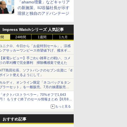
「ahamo増量」などキャリア
の新施策、IIJ谷脇社長が示す
現状と独自のアドバンテージ
Impress Watchシリーズ 人気記事
時間
24時間
1週間
1カ月
ユニクロ、今日から「お盆特別セール」。涼感
シアサッカーワンピース待望値下げ、撥水ギア
ショーツは1990円に
【家電レビュー】手ごわい雑草との戦い、コメ
リの草刈機で完全勝利 掃除機感覚で使えた
NTT島田社長、ソフトバンクのセブン出資に「d
ポイント使えるようにして」
カルディ、オンライン限定「ネコバッグ＆タン
ブラーセット」を一般販売。7月の抽選販売の
当選無効分
「オクトパストラベラー」70%オフで1,643
円！ もうすぐ終了のセール情報まとめ【8月8日
更新】
もっと見る
ニンテンドーeショップでは「大神 絶景版」が
67%オフで990円
おすすめ記事