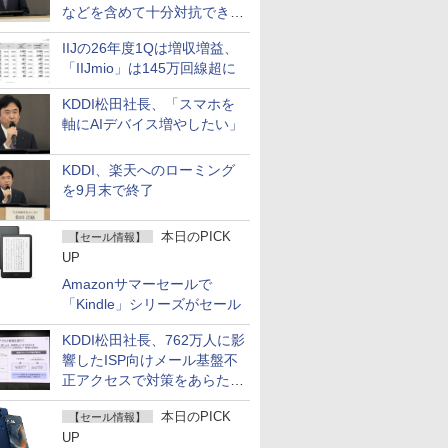
などを含めて十分対抗でき
る」
IIJの26年度1Qは増収増益、
「IIJmio」は145万回線超に
KDDI松田社長、「スマホを
軸にAIデバイス増やしたい」
KDDI、楽天へのローミング
を9月末で終了
本日のPICK
【セール情報】
UP
Amazonサマーセールで
「Kindle」シリーズがセール
KDDI松田社長、762万人に影
響したISP向けメール基盤不
正アクセスで対策をあらため
て説明
本日のPICK
【セール情報】
UP