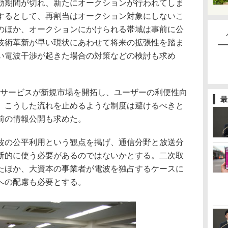
効期間が切れ、新たにオークションが行われてしま
するとして、再割当はオークション対象にしないこ
のほか、オークションにかけられる帯域は事前に公
技術革新が早い現状にあわせて将来の拡張性を踏ま
い電波干渉が起きた場合の対策などの検討も求め
話サービスが新規市場を開拓し、ユーザーの利便性向
最
、こうした流れを止めるような制度は避けるべきと
前の情報公開も求めた。
の公平利用という観点を掲げ、通信分野と放送分
断的に使う必要があるのではないかとする。二次取
たほか、大資本の事業者が電波を独占するケースに
への配慮も必要とする。