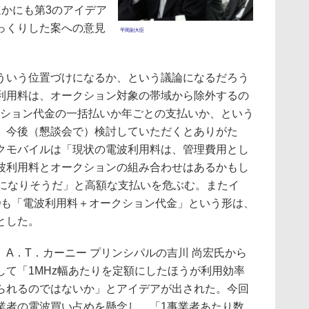
ほかにも第3のアイデア
っくりした案への意見
平岡副大臣
いう位置づけになるか、という議論になるだろう
利用料は、オークション対象の帯域から除外するの
クション代金の一括払いか年ごとの支払いか、という
、今後（懇談会で）検討していただくとありがた
クモバイルは「現状の電波利用料は、管理費用とし
波利用料とオークションの組み合わせはあるかもし
額になりそうだ」と高額な支払いを危ぶむ。またイ
Qも「電波利用料＋オークション代金」という形は、
とした。
A．T．カーニー プリンシパルの吉川 尚宏氏から
して「1MHz幅あたりを定額にしたほうが利用効率
られるのではないか」とアイデアが出された。今回
業者の電波買い占めを懸念し、「1事業者あたり数