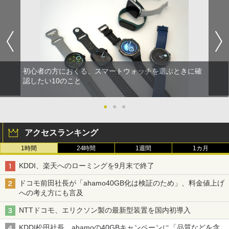
初心者の方におくる、スマートウォッチを選ぶときに確
認したい10のこと
●
●
●
アクセスランキング
1時間
24時間
1週間
1カ月
KDDI、楽天へのローミングを9月末で終了
ドコモ前田社長が「ahamo40GB化は検証のため」、料金値上げ
への考え方にも言及
NTTドコモ、エリクソン製の最新型装置を国内初導入
KDDI松田社長、ahamoの40GBキャンペーンに「品質などを含