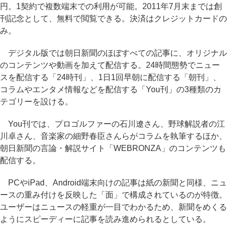
円。1契約で複数端末での利用が可能。2011年7月末までは創
刊記念として、無料で閲覧できる。決済はクレジットカードの
み。
デジタル版では朝日新聞のほぼすべての記事に、オリジナル
のコンテンツや動画を加えて配信する。24時間態勢でニュー
スを配信する「24時刊」、1日1回早朝に配信する「朝刊」、
コラムやエンタメ情報などを配信する「You刊」の3種類のカ
テゴリーを設ける。
You刊では、プロゴルファーの石川遼さん、野球解説者の江
川卓さん、音楽家の細野春臣さんらがコラムを執筆するほか、
朝日新聞の言論・解説サイト「WEBRONZA」のコンテンツも
配信する。
PCやiPad、Android端末向けの記事は紙の新聞と同様、ニュ
ースの重み付けを反映した「面」で構成されているのが特徴。
ユーザーはニュースの軽重が一目でわかるため、新聞をめくる
ようにスピーディーに記事を読み進められるとしている。