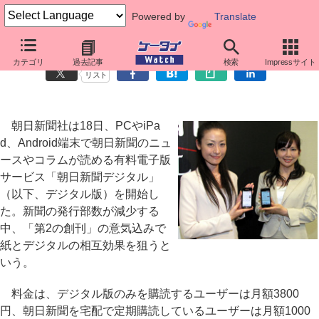
Powered by
Translate
朝日新聞が月額3800円のデジタル版、iPadやAndroid向けアプリも
カテゴリ
過去記事
検索
Impressサイト
リスト
朝日新聞社は18日、PCやiPa
d、Android端末で朝日新聞のニュ
ースやコラムが読める有料電子版
サービス「朝日新聞デジタル」
（以下、デジタル版）を開始し
た。新聞の発行部数が減少する
中、「第2の創刊」の意気込みで
紙とデジタルの相互効果を狙うと
いう。
料金は、デジタル版のみを購読するユーザーは月額3800
円、朝日新聞を宅配で定期購読しているユーザーは月額1000