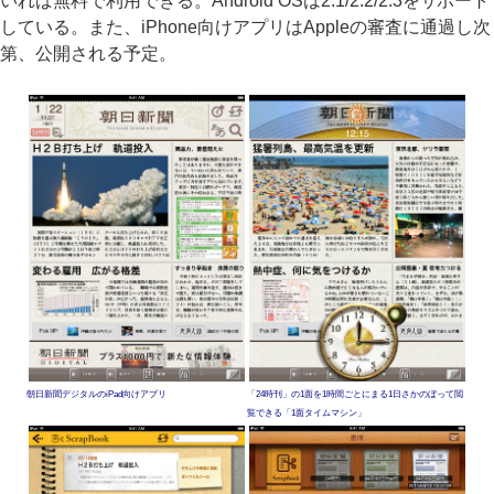
いれば無料で利用できる。Android OSは2.1/2.2/2.3をサポート
している。また、iPhone向けアプリはAppleの審査に通過し次
第、公開される予定。
朝日新聞デジタルのiPad向けアプリ
「24時刊」の1面を1時間ごとにまる1日さかのぼって閲
覧できる「1面タイムマシン」