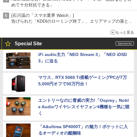
めて十分対抗できる」
[石川温の「スマホ業界 Watch」]
告げられた「KDDIのローミング終了」、エリアマップの落とし
穴と楽天モバイルの課題
もっと見る
Special Site
iFi audio主力「NEO Stream 3」「NEO iDSD
3」に迫る
マウス、RTX 5060 Ti搭載ゲーミングPCが7万
5,000円オフで30万円台！
エントリーなのに脅威の実力!「Osprey」Nobl
e Audioワイヤレスイヤフォン4機種を一気に聴
く
「A&ultima SP4000T」の魅力！ポケットに入
るオーディオの醍醐味