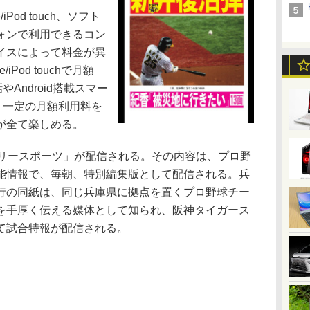
iPod touch、ソフト
ォンで利用できるコン
イスによって料金が異
iPod touchで月額
Android搭載スマー
。一定の月額利用料を
が全て楽しめる。
リースポーツ」が配信される。その内容は、プロ野
能情報で、毎朝、特別編集版として配信される。兵
行の同紙は、同じ兵庫県に拠点を置くプロ野球チー
を手厚く伝える媒体として知られ、阪神タイガース
て試合特報が配信される。