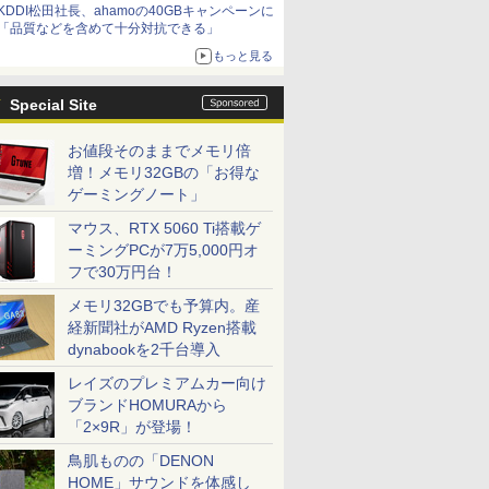
KDDI松田社長、ahamoの40GBキャンペーンに
「品質などを含めて十分対抗できる」
もっと見る
Special Site
お値段そのままでメモリ倍
増！メモリ32GBの「お得な
ゲーミングノート」
マウス、RTX 5060 Ti搭載ゲ
ーミングPCが7万5,000円オ
フで30万円台！
メモリ32GBでも予算内。産
経新聞社がAMD Ryzen搭載
dynabookを2千台導入
レイズのプレミアムカー向け
ブランドHOMURAから
「2×9R」が登場！
鳥肌ものの「DENON
HOME」サウンドを体感し