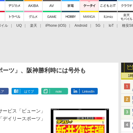
バイル
UQ
楽天
iPhone (iOS)
Android
5G
IoT
格安SI
アクセサリー
業界動向
法人向け
最新技術/その他
ポーツ」、阪神勝利時には号外も
1
ェア
はてブ
note
LinkedIn
サービス「ビューン」
「デイリースポーツ」