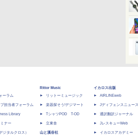
Rittor Music
イカロス出版
dフォーラム
リットーミュージック
AIRLINEweb
ップ担当者フォーラム
楽器探そう!デジマート
Jディフェンスニュー
ness Library
TシャツPOD T-OD
通訳翻訳ジャーナル
セミナー
立東舎
JレスキューWeb
 X（デジタルクロス）
山と溪谷社
イカロスアカデミー