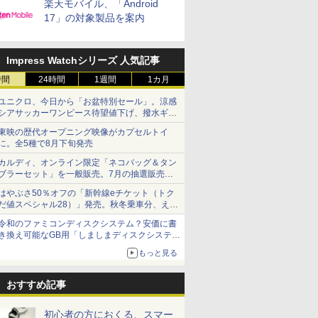
楽天モバイル、「Android
17」の対象製品を案内
Impress Watchシリーズ 人気記事
時間
24時間
1週間
1カ月
ユニクロ、今日から「お盆特別セール」。涼感
シアサッカーワンピース待望値下げ、撥水ギア
ショーツは1990円に
東映の歴代オープニング映像がカプセルトイ
に。全5種で8月下旬発売
カルディ、オンライン限定「ネコバッグ＆タン
ブラーセット」を一般販売。7月の抽選販売の
当選無効分
はやぶさ50％オフの「新幹線eチケット（トク
だ値スペシャル28）」発売。秋冬乗車分、えき
ねっと限定
令和のファミコンディスクシステム？安価に書
き換え可能なGB用「しましまディスクシステ
ム」
もっと見る
おすすめ記事
初心者の方におくる、スマー