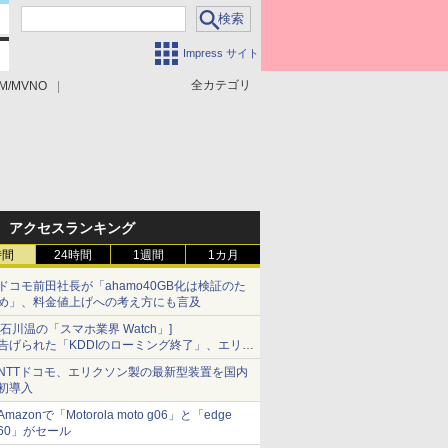
Impress サイト
全カテゴリ
M/MVNO
アクセスランキング
時間
24時間
1週間
1カ月
ドコモ前田社長が「ahamo40GB化は検証のた
め」、料金値上げへの考え方にも言及
[石川温の「スマホ業界 Watch」]
告げられた「KDDIのローミング終了」、エリア
マップの落とし穴と楽天モバイルの課題
NTTドコモ、エリクソン製の最新型装置を国内
初導入
Amazonで「Motorola moto g06」と「edge
60」がセール