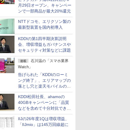
月29日オープン、キャンペー
ンで一部商品が最大20%還元
NTTドコモ、エリクソン製の
最新型装置を国内初導入
KDDIの第1四半期決算説明
会、増収増益もガバナンスや
セキュリティ対策などに課題
石川温の「スマホ業界
連載
Watch」
告げられた「KDDIのローミ
ング終了」、エリアマップの
落とし穴と楽天モバイルの課
題
KDDI松田社長、ahamoの
40GBキャンペーンに「品質
などを含めて十分対抗でき
る」
IIJの26年度1Qは増収増益、
「IIJmio」は145万回線超に