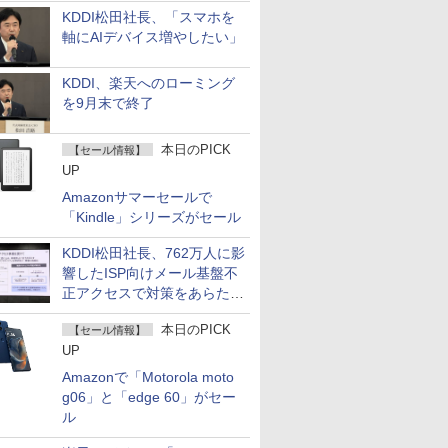
KDDI松田社長、「スマホを
軸にAIデバイス増やしたい」
KDDI、楽天へのローミング
を9月末で終了
本日のPICK
【セール情報】
UP
Amazonサマーセールで
「Kindle」シリーズがセール
KDDI松田社長、762万人に影
響したISP向けメール基盤不
正アクセスで対策をあらため
て説明
本日のPICK
【セール情報】
UP
Amazonで「Motorola moto
g06」と「edge 60」がセー
ル