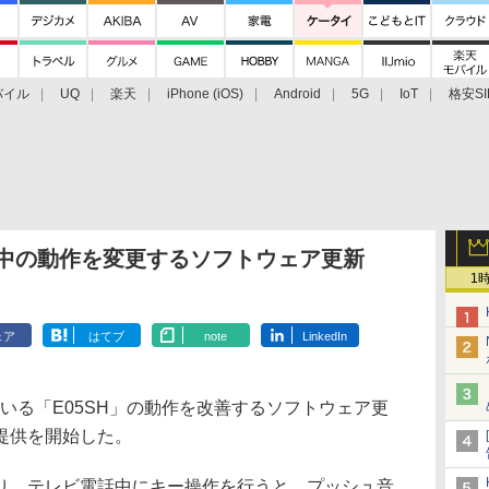
バイル
UQ
楽天
iPhone (iOS)
Android
5G
IoT
格安SI
アクセサリー
業界動向
法人向け
最新技術/その他
電話中の動作を変更するソフトウェア更新
1
ェア
はてブ
note
LinkedIn
いる「E05SH」の動作を改善するソフトウェア更
提供を開始した。
、テレビ電話中にキー操作を行うと、プッシュ音