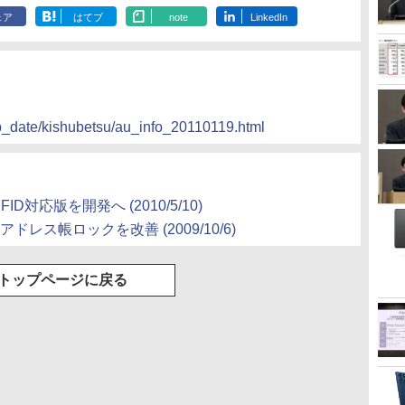
ェア
はてブ
note
LinkedIn
up_date/kishubetsu/au_info_20110119.html
RFID対応版を開発へ
(2010/5/10)
新でアドレス帳ロックを改善
(2009/10/6)
トップページに戻る