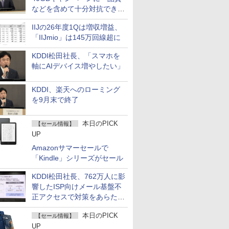
などを含めて十分対抗でき
る」
IIJの26年度1Qは増収増益、
「IIJmio」は145万回線超に
KDDI松田社長、「スマホを
軸にAIデバイス増やしたい」
KDDI、楽天へのローミング
を9月末で終了
本日のPICK
【セール情報】
UP
Amazonサマーセールで
「Kindle」シリーズがセール
KDDI松田社長、762万人に影
響したISP向けメール基盤不
正アクセスで対策をあらため
て説明
本日のPICK
【セール情報】
UP