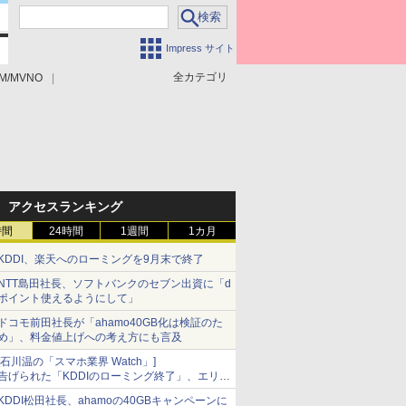
Impress サイト
全カテゴリ
M/MVNO
アクセスランキング
時間
24時間
1週間
1カ月
KDDI、楽天へのローミングを9月末で終了
NTT島田社長、ソフトバンクのセブン出資に「d
ポイント使えるようにして」
ドコモ前田社長が「ahamo40GB化は検証のた
め」、料金値上げへの考え方にも言及
[石川温の「スマホ業界 Watch」]
告げられた「KDDIのローミング終了」、エリア
マップの落とし穴と楽天モバイルの課題
KDDI松田社長、ahamoの40GBキャンペーンに