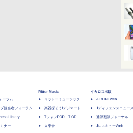
Rittor Music
イカロス出版
dフォーラム
リットーミュージック
AIRLINEweb
ップ担当者フォーラム
楽器探そう!デジマート
Jディフェンスニュー
ness Library
TシャツPOD T-OD
通訳翻訳ジャーナル
セミナー
立東舎
JレスキューWeb