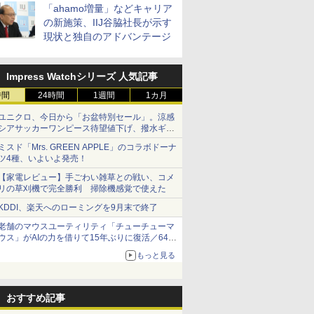
「ahamo増量」などキャリア
の新施策、IIJ谷脇社長が示す
現状と独自のアドバンテージ
Impress Watchシリーズ 人気記事
時間
24時間
1週間
1カ月
ユニクロ、今日から「お盆特別セール」。涼感
シアサッカーワンピース待望値下げ、撥水ギア
ショーツは1990円に
ミスド「Mrs. GREEN APPLE」のコラボドーナ
ツ4種、いよいよ発売！
【家電レビュー】手ごわい雑草との戦い、コメ
リの草刈機で完全勝利 掃除機感覚で使えた
KDDI、楽天へのローミングを9月末で終了
老舗のマウスユーティリティ「チューチューマ
ウス」がAIの力を借りて15年ぶりに復活／64bit
化、Windows 10/11、「Chrome」も走り回
もっと見る
る。復活記念で2026年末まで500円
おすすめ記事