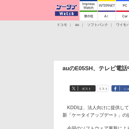
ドコモ
au
ソフトバンク
ワイモ
格安スマホ/SIMフリースマホ
周辺機器/
auのE05SH、テレビ
ポスト
リスト
シ
KDDIは、法人向けに提供して
新「ケータイアップデート」の
今回のソフトウェア更新により