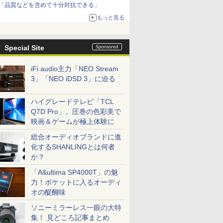
「品質などを含めて十分対抗できる」
もっと見る
Special Site
iFi audio主力「NEO Stream
3」「NEO iDSD 3」に迫る
ハイグレードテレビ「TCL
Q7D Pro」。圧巻の色彩美で
映画＆ゲームが極上体験に
総合オーディオブランドに進
化するSHANLINGとは何者
か？
「A&ultima SP4000T」の魅
力！ポケットに入るオーディ
オの醍醐味
ソニーミラーレス一眼の大特
集！ 見どころ記事まとめ