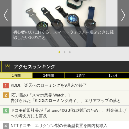
初心者の方におくる、スマートウォッチを選ぶときに確
認したい10のこと
●
●
●
アクセスランキング
1時間
24時間
1週間
1カ月
KDDI、楽天へのローミングを9月末で終了
[石川温の「スマホ業界 Watch」]
告げられた「KDDIのローミング終了」、エリアマップの落とし
穴と楽天モバイルの課題
ドコモ前田社長が「ahamo40GB化は検証のため」、料金値上げ
への考え方にも言及
NTTドコモ、エリクソン製の最新型装置を国内初導入