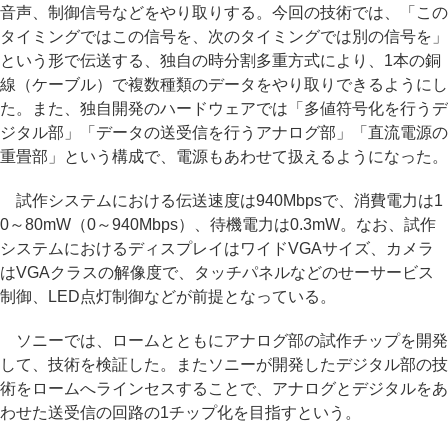
音声、制御信号などをやり取りする。今回の技術では、「この
タイミングではこの信号を、次のタイミングでは別の信号を」
という形で伝送する、独自の時分割多重方式により、1本の銅
線（ケーブル）で複数種類のデータをやり取りできるようにし
た。また、独自開発のハードウェアでは「多値符号化を行うデ
ジタル部」「データの送受信を行うアナログ部」「直流電源の
重畳部」という構成で、電源もあわせて扱えるようになった。
試作システムにおける伝送速度は940Mbpsで、消費電力は1
0～80mW（0～940Mbps）、待機電力は0.3mW。なお、試作
システムにおけるディスプレイはワイドVGAサイズ、カメラ
はVGAクラスの解像度で、タッチパネルなどのせーサービス
制御、LED点灯制御などが前提となっている。
ソニーでは、ロームとともにアナログ部の試作チップを開発
して、技術を検証した。またソニーが開発したデジタル部の技
術をロームへラインセスすることで、アナログとデジタルをあ
わせた送受信の回路の1チップ化を目指すという。