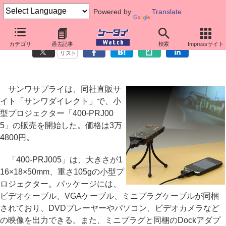
Powered by
Translate
iPhone/iPadで利用できる小型プロジェクター
カテゴリ
過去記事
検索
Impressサイト
リスト
サンワサプライは、同社直販サ
イト「サンワダイレクト」で、小
型プロジェクター「400-PRJ00
5」の販売を開始した。価格は3万
4800円。
「400-PRJ005」は、大きさが1
16×18×50mm、重さ105gの小型プ
ロジェクター。パッケージには、
ビデオケーブル、VGAケーブル、ミニプラグケーブルが同梱
されており、DVDプレーヤーやパソコン、ビデオカメラなど
の映像を出力できる。また、ミニプラグと同梱のDockアダプ