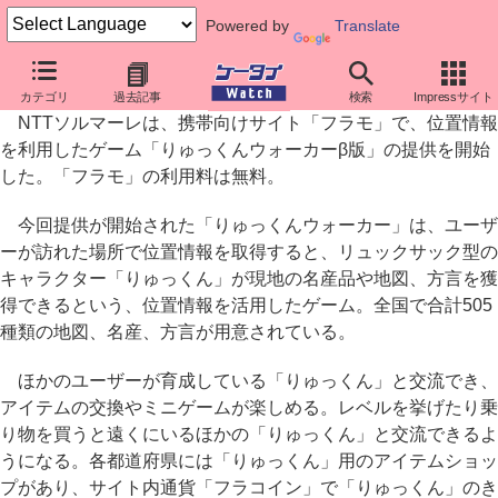
Powered by
Translate
ほかのユーザーと交流もできる位置ゲー「りゅっくんウォーカー」
カテゴリ
過去記事
検索
Impressサイト
NTTソルマーレは、携帯向けサイト「フラモ」で、位置情報
を利用したゲーム「りゅっくんウォーカーβ版」の提供を開始
した。「フラモ」の利用料は無料。
今回提供が開始された「りゅっくんウォーカー」は、ユーザ
ーが訪れた場所で位置情報を取得すると、リュックサック型の
キャラクター「りゅっくん」が現地の名産品や地図、方言を獲
得できるという、位置情報を活用したゲーム。全国で合計505
種類の地図、名産、方言が用意されている。
ほかのユーザーが育成している「りゅっくん」と交流でき、
アイテムの交換やミニゲームが楽しめる。レベルを挙げたり乗
り物を買うと遠くにいるほかの「りゅっくん」と交流できるよ
うになる。各都道府県には「りゅっくん」用のアイテムショッ
プがあり、サイト内通貨「フラコイン」で「りゅっくん」のき