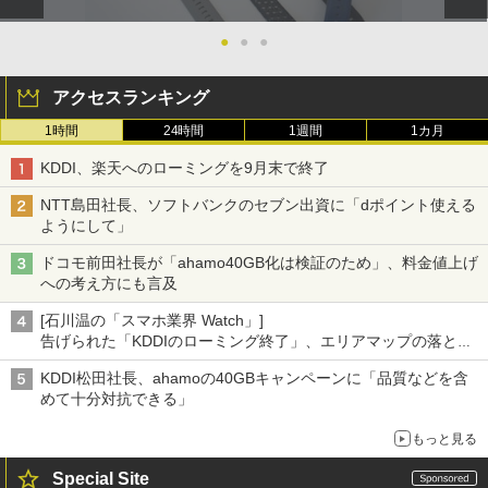
●
●
●
アクセスランキング
1時間
24時間
1週間
1カ月
KDDI、楽天へのローミングを9月末で終了
NTT島田社長、ソフトバンクのセブン出資に「dポイント使える
ようにして」
ドコモ前田社長が「ahamo40GB化は検証のため」、料金値上げ
への考え方にも言及
[石川温の「スマホ業界 Watch」]
告げられた「KDDIのローミング終了」、エリアマップの落とし
穴と楽天モバイルの課題
KDDI松田社長、ahamoの40GBキャンペーンに「品質などを含
めて十分対抗できる」
もっと見る
Special Site