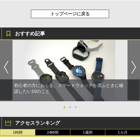
トップページに戻る
おすすめ記事
初心者の方におくる、スマートウォッチを選ぶときに確
認したい10のこと
●
●
●
アクセスランキング
1時間
24時間
1週間
1カ月