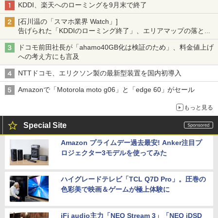
KDDI、楽天へのローミングを9月末で終了
[石川温の「スマホ業界 Watch」]
告げられた「KDDIのローミング終了」、エリアマップの落とし
穴と楽天モバイルの課題
ドコモ前田社長が「ahamo40GB化は検証のため」、料金値上げ
への考え方にも言及
NTTドコモ、エリクソン製の最新型装置を国内初導入
Amazonで「Motorola moto g06」と「edge 60」がセール
もっと見る
Special Site
Amazon プライムデー過去最安! Anker注目プ
ロジェクター3モデルを使ってみた
ハイグレードテレビ「TCL Q7D Pro」。圧巻の
色彩美で映画＆ゲームが極上体験に
iFi audio主力「NEO Stream 3」「NEO iDSD