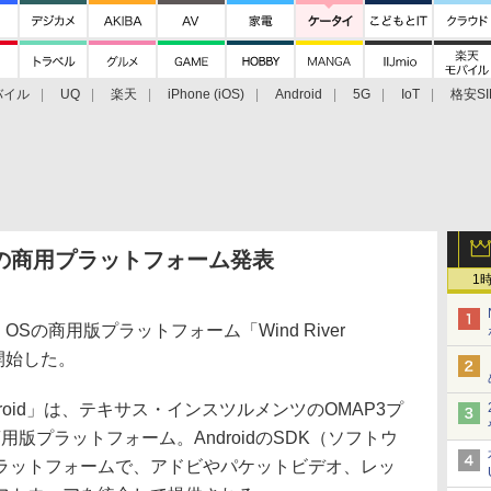
バイル
UQ
楽天
iPhone (iOS)
Android
5G
IoT
格安SI
アクセサリー
業界動向
法人向け
最新技術/その他
roidの商用プラットフォーム発表
1
OSの商用版プラットフォーム「Wind River
供を開始した。
for Android」は、テキサス・インスツルメンツのOMAP3プ
商用版プラットフォーム。AndroidのSDK（ソフトウ
ラットフォームで、アドビやパケットビデオ、レッ