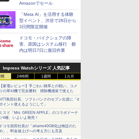
Amazonでセール
「Meta AI」を活用する体験
型イベント、渋谷で28日から
3日間限定開催
ドコモ・バイクシェアの障
害、原因はシステム移行 都
内は明日7日に復旧作業
Impress Watchシリーズ 人気記事
時間
24時間
1週間
1カ月
【家電レビュー】手ごわい雑草との戦い、コメ
リの草刈機で完全勝利 掃除機感覚で使えた
NTT島田社長、ソフトバンクのセブン出資に「d
ポイント使えるようにして」
ミスド「Mrs. GREEN APPLE」のコラボドーナ
ツ4種、いよいよ発売！
ドコモ前田社長が「ahamo40GB化は検証のた
め」、料金値上げへの考え方にも言及