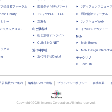
ップ担当者フォーラム
楽器探そう!デジマート
Jディフェンスニュー
ness Library
TシャツPOD T-OD
通訳翻訳ジャーナル
セミナー
立東舎
JレスキューWeb
 X（デジタルクロス）
山と溪谷社
イカロスアカデミー
山と溪谷オンライン
MdN
CLIMBING-NET
MdN Books
ブックス
近代科学社
MdN Design Interactiv
ing
近代科学社Digital
テックリブ
TechLib
広告掲載のご案内
編集部へのご連絡
プライバシーポリシー
会社概要
Copyright ©
2026
Impress Corporation. All rights reserved.