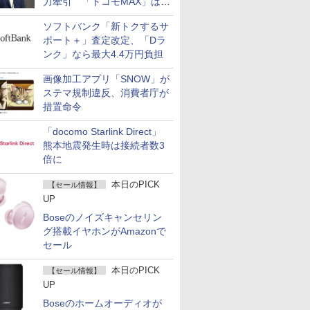
力牽引 「ドコモMAX」は
400万契約突破
ソフトバンク「新トクするサ
ポート＋」査定改定、「Dラ
ンク」なら最大4.4万円負担
画像加工アプリ「SNOW」が
ステマ規制違反、消費者庁が
措置命令
「docomo Starlink Direct」
熊本地震発生時は接続者数3
倍に
本日のPICK
【セール情報】
UP
Boseのノイズキャンセリン
グ搭載イヤホンがAmazonで
セール
本日のPICK
【セール情報】
UP
Boseのホームオーディオが