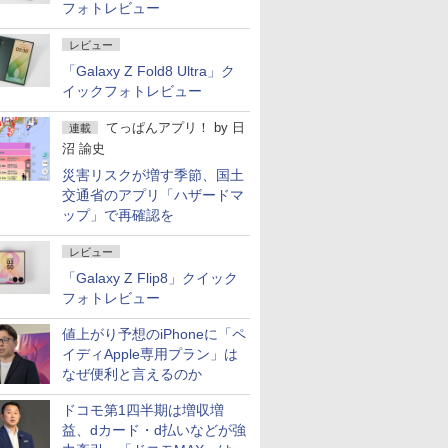
フォトレビュー
レビュー
「Galaxy Z Fold8 Ultra」ク
イックフォトレビュー
てっぱんアプリ！
by
日
連載
沼 諭史
災害リスクが増す季節、国土
交通省のアプリ「ハザードマ
ップ」で再確認を
レビュー
「Galaxy Z Flip8」クイック
フォトレビュー
値上がり予想のiPhoneに「ペ
イディApple専用プラン」は
なぜ便利と言えるのか
ドコモ第1四半期は増収増
益、dカード・d払いなどが強