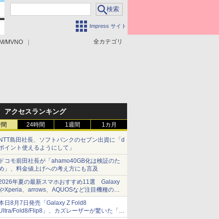
Impress サイト
全カテゴリ
M/MVNO
アクセスランキング
時間
24時間
1週間
1カ月
NTT島田社長、ソフトバンクのセブン出資に「d
ポイント使えるようにして」
ドコモ前田社長が「ahamo40GB化は検証のた
め」、料金値上げへの考え方にも言及
2026年夏の最新スマホおすすめ11選 Galaxy
やXperia、arrows、AQUOSなど注目機種の特
徴は
本日8月7日発売「Galaxy Z Fold8
Ultra/Fold8/Flip8」、カズレーザーが驚いた「そ
ば屋のメニュー並みの薄さ」