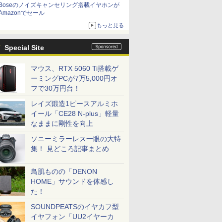
Boseのノイズキャンセリング搭載イヤホンが
Amazonでセール
もっと見る
Special Site
マウス、RTX 5060 Ti搭載ゲ
ーミングPCが7万5,000円オ
フで30万円台！
レイズ鍛造1ピースアルミホ
イール「CE28 N-plus」軽量
なままに剛性を向上
ソニーミラーレス一眼の大特
集！ 見どころ記事まとめ
鳥肌ものの「DENON
HOME」サウンドを体感し
た！
SOUNDPEATSのイヤカフ型
イヤフォン「UU2イヤーカ