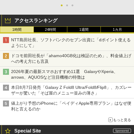
●
●
●
アクセスランキング
1時間
24時間
1週間
1カ月
NTT島田社長、ソフトバンクのセブン出資に「dポイント使える
ようにして」
ドコモ前田社長が「ahamo40GB化は検証のため」、料金値上げ
への考え方にも言及
2026年夏の最新スマホおすすめ11選 GalaxyやXperia、
arrows、AQUOSなど注目機種の特徴は
本日8月7日発売「Galaxy Z Fold8 Ultra/Fold8/Flip8」、カズレー
ザーが驚いた「そば屋のメニュー並みの薄さ」
値上がり予想のiPhoneに「ペイディApple専用プラン」はなぜ便
利と言えるのか
もっと見る
Special Site