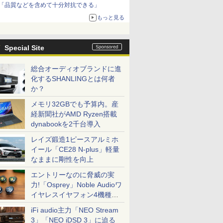
「品質などを含めて十分対抗できる」
もっと見る
Special Site
総合オーディオブランドに進
化するSHANLINGとは何者
か？
メモリ32GBでも予算内。産
経新聞社がAMD Ryzen搭載
dynabookを2千台導入
レイズ鍛造1ピースアルミホ
イール「CE28 N-plus」軽量
なままに剛性を向上
エントリーなのに脅威の実
力!「Osprey」Noble Audioワ
イヤレスイヤフォン4機種を
一気に聴く
iFi audio主力「NEO Stream
3」「NEO iDSD 3」に迫る