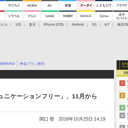
バイル
UQ
楽天
iPhone (iOS)
Android
5G
IoT
格安SI
アクセサリー
業界動向
法人向け
最新技術/その他
IM/MVNO
料金プラン/割引
1
ミュニケーションフリー」、11月から
関口 聖
2016年10月25日 14:19