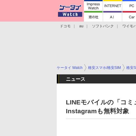
ドコモ
au
ソフトバンク
ワイモ
格安スマホ/SIMフリースマホ
周辺機器/
ケータイ Watch
格安スマホ/格安SIM
格安S
ニュース
LINEモバイルの「コ
Instagramも無料対象