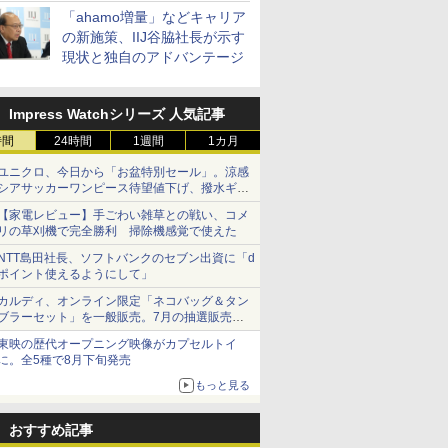
「ahamo増量」などキャリア
の新施策、IIJ谷脇社長が示す
現状と独自のアドバンテージ
Impress Watchシリーズ 人気記事
時間
24時間
1週間
1カ月
ユニクロ、今日から「お盆特別セール」。涼感
シアサッカーワンピース待望値下げ、撥水ギア
ショーツは1990円に
【家電レビュー】手ごわい雑草との戦い、コメ
リの草刈機で完全勝利 掃除機感覚で使えた
NTT島田社長、ソフトバンクのセブン出資に「d
ポイント使えるようにして」
カルディ、オンライン限定「ネコバッグ＆タン
ブラーセット」を一般販売。7月の抽選販売の
当選無効分
東映の歴代オープニング映像がカプセルトイ
に。全5種で8月下旬発売
もっと見る
おすすめ記事