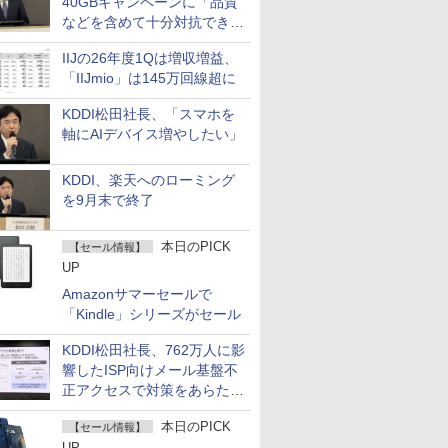
40GBキャンペーンに「品質
などを含めて十分対抗でき
る」
IIJの26年度1Qは増収増益、
「IIJmio」は145万回線超に
KDDI松田社長、「スマホを
軸にAIデバイス増やしたい」
KDDI、楽天へのローミング
を9月末で終了
本日のPICK
【セール情報】
UP
Amazonサマーセールで
「Kindle」シリーズがセール
KDDI松田社長、762万人に影
響したISP向けメール基盤不
正アクセスで対策をあらため
て説明
本日のPICK
【セール情報】
UP