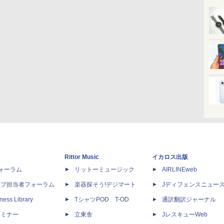
Rittor Music
イカロス出版
dフォーラム
リットーミュージック
AIRLINEweb
ップ担当者フォーラム
楽器探そう!デジマート
Jディフェンスニュー
ness Library
TシャツPOD T-OD
通訳翻訳ジャーナル
セミナー
立東舎
JレスキューWeb