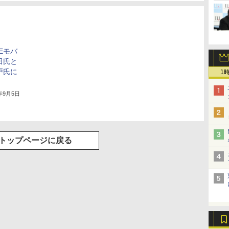
Eモバ
田氏と
戸氏に
1
6年9月5日
トップページに戻る