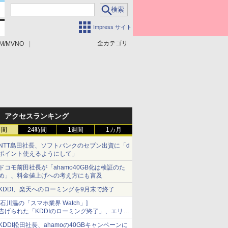
Impress サイト
全カテゴリ
M/MVNO
アクセスランキング
時間
24時間
1週間
1カ月
NTT島田社長、ソフトバンクのセブン出資に「d
ポイント使えるようにして」
ドコモ前田社長が「ahamo40GB化は検証のた
め」、料金値上げへの考え方にも言及
KDDI、楽天へのローミングを9月末で終了
[石川温の「スマホ業界 Watch」]
告げられた「KDDIのローミング終了」、エリア
マップの落とし穴と楽天モバイルの課題
KDDI松田社長、ahamoの40GBキャンペーンに