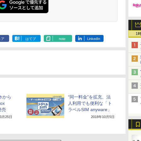
1
ェア
はてブ
note
LinkedIn
マホから
“同一料金”を拡充、法
ox
人利用でも便利な「ト
発売
ラベルSIM anyware」
年3月25日
2018年10月5日