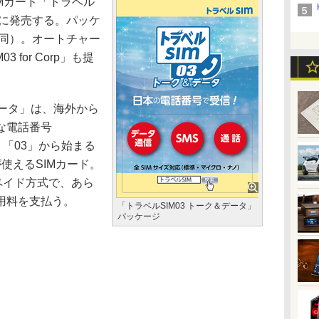
Mカード「トラベル
1日に発売する。パッケ
下同）。オートチャー
for Corp」も提
データ」は、海外から
な電話番号
、「03」から始まる
使えるSIMカード。
ペイド方式で、あら
用料を支払う。
「トラベルSIM03 トーク＆データ」
パッケージ