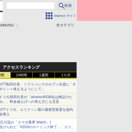
Impress サイト
全カテゴリ
M/MVNO
アクセスランキング
時間
24時間
1週間
1カ月
NTT島田社長、ソフトバンクのセブン出資に「d
ポイント使えるようにして」
ドコモ前田社長が「ahamo40GB化は検証のた
め」、料金値上げへの考え方にも言及
NTTドコモ、エリクソン製の最新型装置を国内
初導入
[石川温の「スマホ業界 Watch」]
告げられた「KDDIのローミング終了」、エリア
マップの落とし穴と楽天モバイルの課題