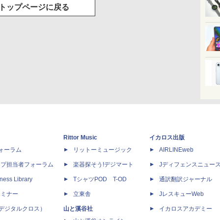
トップページに戻る
Rittor Music
イカロス出版
dフォーラム
リットーミュージック
AIRLINEweb
ップ担当者フォーラム
楽器探そう!デジマート
Jディフェンスニュー
ness Library
TシャツPOD T-OD
通訳翻訳ジャーナル
セミナー
立東舎
JレスキューWeb
 X（デジタルクロス）
山と溪谷社
イカロスアカデミー