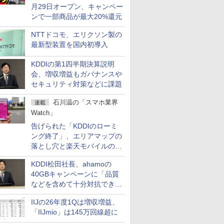
月29日オープン、キャンペー
ンで一部商品が最大20%還元
NTTドコモ、エリクソン製の
最新型装置を国内初導入
KDDIの第1四半期決算説明
会、増収増益もガバナンスや
セキュリティ対策などに課題
石川温の「スマホ業界
連載
Watch」
告げられた「KDDIのローミ
ング終了」、エリアマップの
落とし穴と楽天モバイルの課
題
KDDI松田社長、ahamoの
40GBキャンペーンに「品質
などを含めて十分対抗でき
る」
IIJの26年度1Qは増収増益、
「IIJmio」は145万回線超に