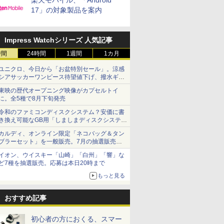
楽天モバイル、「Android
17」の対象製品を案内
Impress Watchシリーズ 人気記事
時間
24時間
1週間
1カ月
ユニクロ、今日から「お盆特別セール」。涼感
シアサッカーワンピース待望値下げ、撥水ギア
ショーツは1990円に
東映の歴代オープニング映像がカプセルトイ
に。全5種で8月下旬発売
令和のファミコンディスクシステム？安価に書
き換え可能なGB用「しましまディスクシステ
ム」
カルディ、オンライン限定「ネコバッグ＆タン
ブラーセット」を一般販売。7月の抽選販売の
当選無効分
イオン、ウイスキー「山崎」「白州」「響」な
ど7種を抽選販売。応募は本日20時まで
もっと見る
おすすめ記事
初心者の方におくる、スマー