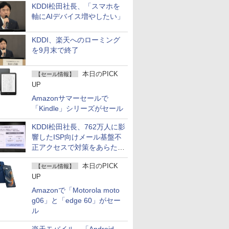
KDDI松田社長、「スマホを
軸にAIデバイス増やしたい」
KDDI、楽天へのローミング
を9月末で終了
本日のPICK
【セール情報】
UP
Amazonサマーセールで
「Kindle」シリーズがセール
KDDI松田社長、762万人に影
響したISP向けメール基盤不
正アクセスで対策をあらため
て説明
本日のPICK
【セール情報】
UP
Amazonで「Motorola moto
g06」と「edge 60」がセー
ル