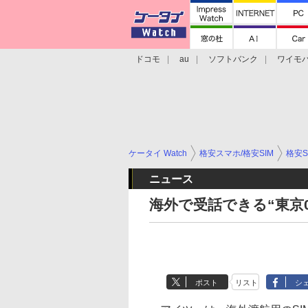
ドコモ
au
ソフトバンク
ワイモ
格安スマホ/SIMフリースマホ
周辺機器/
ケータイ Watch
格安スマホ/格安SIM
格安S
ニュース
海外で受話できる“東京0
ポスト
リスト
シ