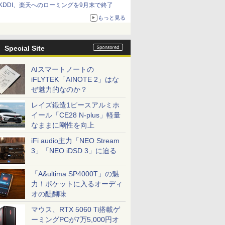
KDDI、楽天へのローミングを9月末で終了
もっと見る
Special Site
AIスマートノートの
iFLYTEK「AINOTE 2」はな
ぜ魅力的なのか？
レイズ鍛造1ピースアルミホ
イール「CE28 N-plus」軽量
なままに剛性を向上
iFi audio主力「NEO Stream
3」「NEO iDSD 3」に迫る
「A&ultima SP4000T」の魅
力！ポケットに入るオーディ
オの醍醐味
マウス、RTX 5060 Ti搭載ゲ
ーミングPCが7万5,000円オ