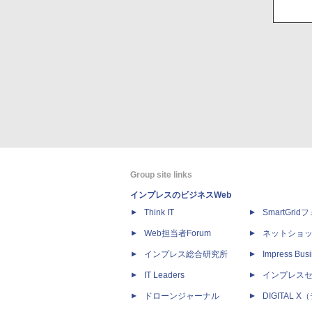
Group site links
インプレスのビジネスWeb
Think IT
SmartGri
Web担当者Forum
ネットショ
インプレス総合研究所
Impress Busi
IT Leaders
インプレス
ドローンジャーナル
DIGITAL