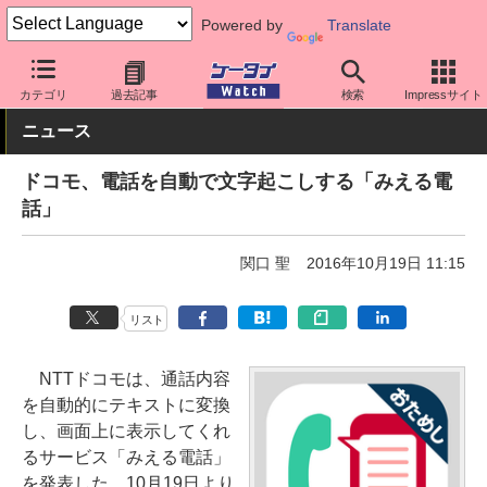
Powered by
Translate
ケータイ Watch
キャリア
ドコモ
アプリ・サービス
カテゴリ
過去記事
検索
Impressサイト
ニュース
ドコモ、電話を自動で文字起こしする「みえる電
話」
関口 聖
2016年10月19日 11:15
リスト
NTTドコモは、通話内容
を自動的にテキストに変換
し、画面上に表示してくれ
るサービス「みえる電話」
を発表した。10月19日より