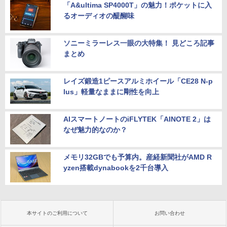
「A&ultima SP4000T」の魅力！ポケットに入
るオーディオの醍醐味
ソニーミラーレス一眼の大特集！ 見どころ記事
まとめ
レイズ鍛造1ピースアルミホイール「CE28 N-p
lus」軽量なままに剛性を向上
AIスマートノートのiFLYTEK「AINOTE 2」は
なぜ魅力的なのか？
メモリ32GBでも予算内。産経新聞社がAMD R
yzen搭載dynabookを2千台導入
本サイトのご利用について
お問い合わせ