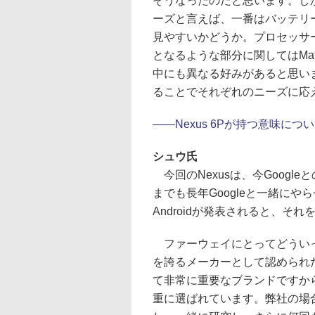
そうなったのだと思います。し
ーズと言えば、一番はバッテリ
見やすいかどうか。プロセッサ
となるような部分に関してはMa
中にも異なる好みがあると思い
ることでそれぞれのニーズに応
――Nexus 6Pが持つ意味に
シュウ氏
今回のNexusは、今Goog
までも長年Googleと一緒に
Androidが発表されると、そ
ファーウェイにとってどういっ
を誇るメーカーとして認められたと
て非常に重要なブランドですか
重に選ばれています。弊社の場合