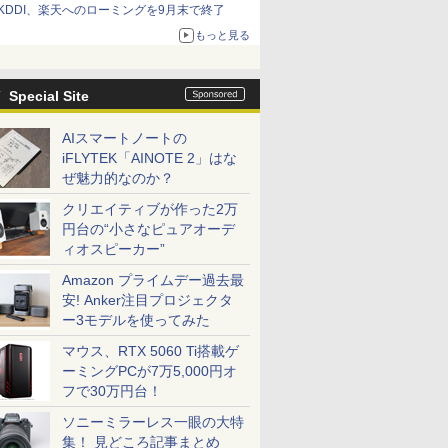
KDDI、楽天へのローミングを9月末で終了
もっと見る
Special Site
AIスマートノートの
iFLYTEK「AINOTE 2」はな
ぜ魅力的なのか？
クリエイティブが作った2万
円台の“小さなピュアオーデ
ィオスピーカー”
Amazon プライムデー過去最
安! Anker注目プロジェクタ
ー3モデルを使ってみた
マウス、RTX 5060 Ti搭載ゲ
ーミングPCが7万5,000円オ
フで30万円台！
ソニーミラーレス一眼の大特
集！ 見どころ記事まとめ