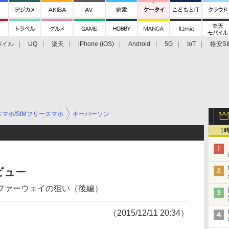
バイル
UQ
楽天
iPhone (iOS)
Android
5G
IoT
格安SI
アクセサリー
業界動向
法人向け
最新技術/その他
マホ/SIMフリースマホ
キーパーソン
1
ビュー
ファーウェイの狙い（後編）
（2015/12/11 20:34）