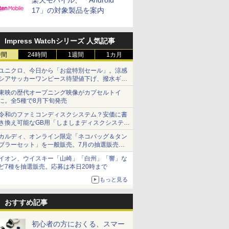
楽天モバイル、「Android
17」の対象製品を案内
Impress Watchシリーズ 人気記事
時間
24時間
1週間
1カ月
ユニクロ、今日から「お盆特別セール」。涼感
シアサッカーワンピース待望値下げ、撥水ギア
ショーツは1990円に
東映の歴代オープニング映像がカプセルトイ
に。全5種で8月下旬発売
令和のファミコンディスクシステム？安価に書
き換え可能なGB用「しましまディスクシステ
ム」
カルディ、オンライン限定「ネコバッグ＆タン
ブラーセット」を一般販売。7月の抽選販売の
当選無効分
イオン、ウイスキー「山崎」「白州」「響」な
ど7種を抽選販売。応募は本日20時まで
もっと見る
おすすめ記事
初心者の方におくる、スマー