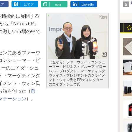
ェア
はてブ
note
LinkedIn
を積極的に展開する
ら「Nexus 6P」
の激しい市場の中で
センにあるファーウ
コンシューマー・ビ
（左から）ファーウェイ・コンシュ
ーマー・ビジネス・グループ グロー
ターのエイダ・シュ
バル・プロダクト・マーケティング
ト・マーケティング
ヴァイス・プレジデントのクライメ
ント・ウォン氏とPRディレクター
イメント・ウォン氏
のエイダ・シュウ氏
お話を伺った（
前
ンテーション
）。