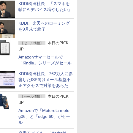
KDDI松田社長、「スマホを
軸にAIデバイス増やしたい」
KDDI、楽天へのローミング
を9月末で終了
本日のPICK
【セール情報】
UP
Amazonサマーセールで
「Kindle」シリーズがセール
KDDI松田社長、762万人に影
響したISP向けメール基盤不
正アクセスで対策をあらため
て説明
本日のPICK
【セール情報】
UP
Amazonで「Motorola moto
g06」と「edge 60」がセー
ル