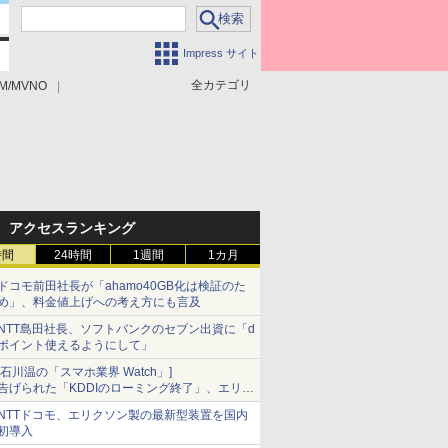
Impress サイト
全カテゴリ
M/MVNO
アクセスランキング
時間
24時間
1週間
1カ月
ドコモ前田社長が「ahamo40GB化は検証のた
め」、料金値上げへの考え方にも言及
NTT島田社長、ソフトバンクのセブン出資に「d
ポイント使えるようにして」
[石川温の「スマホ業界 Watch」]
告げられた「KDDIのローミング終了」、エリア
マップの落とし穴と楽天モバイルの課題
NTTドコモ、エリクソン製の最新型装置を国内
初導入