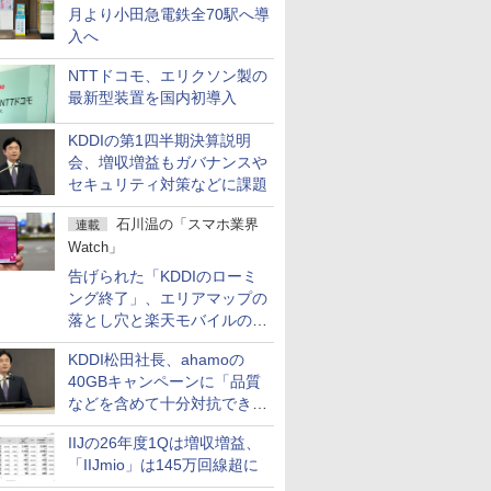
月より小田急電鉄全70駅へ導
入へ
NTTドコモ、エリクソン製の
最新型装置を国内初導入
KDDIの第1四半期決算説明
会、増収増益もガバナンスや
セキュリティ対策などに課題
石川温の「スマホ業界
連載
Watch」
告げられた「KDDIのローミ
ング終了」、エリアマップの
落とし穴と楽天モバイルの課
題
KDDI松田社長、ahamoの
40GBキャンペーンに「品質
などを含めて十分対抗でき
る」
IIJの26年度1Qは増収増益、
「IIJmio」は145万回線超に