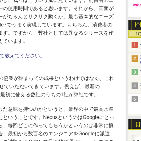
かし、我々はこういう風に見ています。消費者のニ
ーの使用時間であると思います。それから、画面が
ーがちゃんとサクサク動くか。最も基本的なニーズ
te7でうまく実現しています。もちろん、消費者の
ます。ですから、弊社としては異なるシリーズを作
1
えています。
ついて教えてください。
leとの協業が始まっての成果というわけではなく、これ
やらせていただいてきています。例えば、最新の
れを最初に使える数社のうちの1社が弊社です。
た意味を持つのかというと、業界の中で最高水準
いうことです。NexusというのはGoogleにとっ
ら、毎回どこに作ってもらうかというのは非常に慎
、最初から数百名のエンジニアをGoogleに派遣