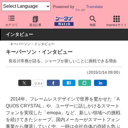
Powered by
Translate
ケータイ Watch
キャリア
ソフトバンク
AQUOS
カテゴリ
過去記事
検索
Impressサイト
インタビュー
キーパーソン・インタビュー
キーパーソン・インタビュー
長谷川常務が語る、シャープが新しいことに挑戦できる理由
（2015/1/14 09:00）
リスト
2014年、フレームレスデザインで世界を驚かせた「A
QUOS CRYSTAL」や、ユーザーに話しかけるスマート
フォンを実現した「emopa」など、新しい領域への挑戦
を続けてきたシャープ。国内メーカーがスマートフォン
事業から撤退していく中、一時は会社自体の存続も危ぶ