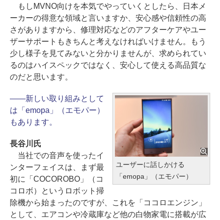
もしMVNO向けを本気でやっていくとしたら、日本メ
ーカーの得意な領域と言いますか、安心感や信頼性の高
さがありますから、修理対応などのアフターケアやユー
ザーサポートもきちんと考えなければいけません。もう
少し様子を見てみないと分かりませんが、求められてい
るのはハイスペックではなく、安心して使える高品質な
のだと思います。
――新しい取り組みとして
は「emopa」（エモパー）
もあります。
長谷川氏
当社での音声を使ったイ
ユーザーに話しかける
ンターフェイスは、まず最
「emopa」（エモパー）
初に「COCOROBO」（コ
コロボ）というロボット掃
除機から始まったのですが、これを「ココロエンジン」
として、エアコンや冷蔵庫など他の白物家電に搭載が広