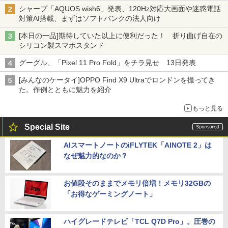
割」の安さと1年限定の注意点
シャープ「AQUOS wish6」発表、120Hz対応大画面や迷惑電話
対策AI搭載、まずはソフトバンクの法人向け
[本日の一品]期待していた以上に便利だった！ 折り曲げ自在の
シリコン製スマホスタンド
グーグル、「Pixel 11 Pro Fold」をチラ見せ 13日発表
[みんなのケータイ]OPPO Find X9 Ultraでロンドンを撮ってき
た。作例とともに魅力を紹介
もっと見る
Special Site
AIスマートノートのiFLYTEK「AINOTE 2」は
なぜ魅力的なのか？
お値段そのままでメモリ倍増！メモリ32GBの
「お得なゲーミングノート」
ハイグレードテレビ「TCL Q7D Pro」。圧巻の