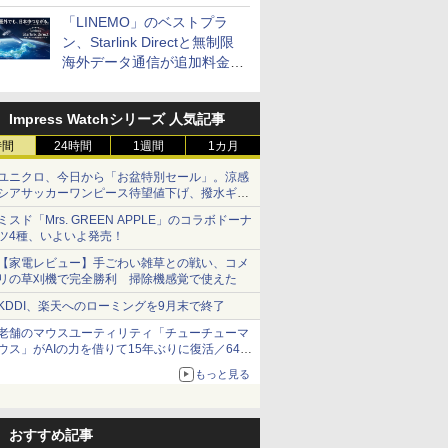
「LINEMO」のベストプラ
ン、Starlink Directと無制限
海外データ通信が追加料金な
しに
Impress Watchシリーズ 人気記事
時間
24時間
1週間
1カ月
ユニクロ、今日から「お盆特別セール」。涼感
シアサッカーワンピース待望値下げ、撥水ギア
ショーツは1990円に
ミスド「Mrs. GREEN APPLE」のコラボドーナ
ツ4種、いよいよ発売！
【家電レビュー】手ごわい雑草との戦い、コメ
リの草刈機で完全勝利 掃除機感覚で使えた
KDDI、楽天へのローミングを9月末で終了
老舗のマウスユーティリティ「チューチューマ
ウス」がAIの力を借りて15年ぶりに復活／64bit
化、Windows 10/11、「Chrome」も走り回
もっと見る
る。復活記念で2026年末まで500円
おすすめ記事