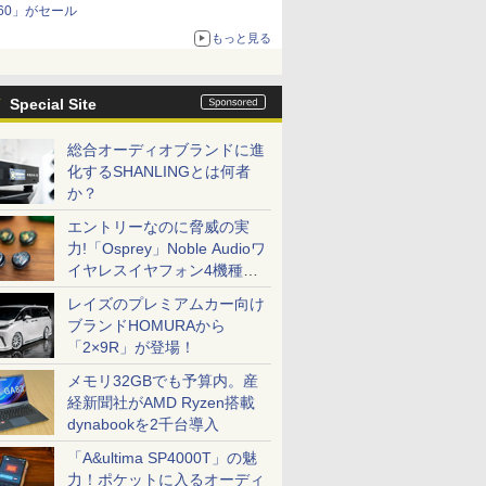
60」がセール
もっと見る
Special Site
総合オーディオブランドに進
化するSHANLINGとは何者
か？
エントリーなのに脅威の実
力!「Osprey」Noble Audioワ
イヤレスイヤフォン4機種を
一気に聴く
レイズのプレミアムカー向け
ブランドHOMURAから
「2×9R」が登場！
メモリ32GBでも予算内。産
経新聞社がAMD Ryzen搭載
dynabookを2千台導入
「A&ultima SP4000T」の魅
力！ポケットに入るオーディ