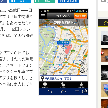
ェア
はてブ
note
LinkedIn
上が25億円――日
アプリ「日本交通タ
車」をあわせたこれ
2月、「全国タクシ
会社は、全国47都道
令で定められてお
は言え、まだまだ利用
で、スマートフォン
たタクシー配車アプ
アプリを投入し、さ
本市場に参入してき