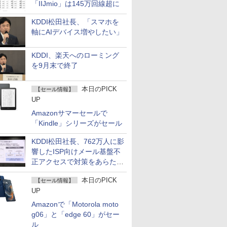
「IIJmio」は145万回線超に
KDDI松田社長、「スマホを
軸にAIデバイス増やしたい」
KDDI、楽天へのローミング
を9月末で終了
本日のPICK
【セール情報】
UP
Amazonサマーセールで
「Kindle」シリーズがセール
KDDI松田社長、762万人に影
響したISP向けメール基盤不
正アクセスで対策をあらため
て説明
本日のPICK
【セール情報】
UP
Amazonで「Motorola moto
g06」と「edge 60」がセー
ル