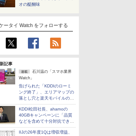
オの醍醐味
ケータイ Watch をフォローする
新記事
石川温の「スマホ業界
連載
Watch」
告げられた「KDDIのローミ
ング終了」、エリアマップの
落とし穴と楽天モバイルの課
題
KDDI松田社長、ahamoの
40GBキャンペーンに「品質
などを含めて十分対抗でき
る」
IIJの26年度1Qは増収増益、