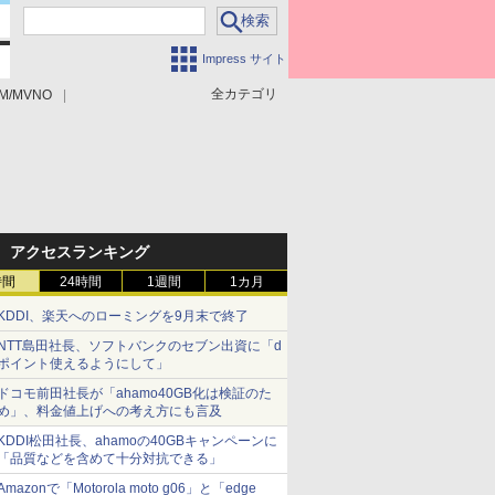
Impress サイト
全カテゴリ
M/MVNO
アクセスランキング
時間
24時間
1週間
1カ月
KDDI、楽天へのローミングを9月末で終了
NTT島田社長、ソフトバンクのセブン出資に「d
ポイント使えるようにして」
ドコモ前田社長が「ahamo40GB化は検証のた
め」、料金値上げへの考え方にも言及
KDDI松田社長、ahamoの40GBキャンペーンに
「品質などを含めて十分対抗できる」
Amazonで「Motorola moto g06」と「edge