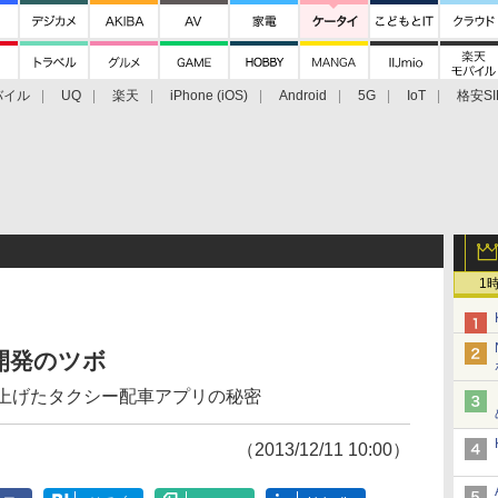
バイル
UQ
楽天
iPhone (iOS)
Android
5G
IoT
格安SI
アクセサリー
業界動向
法人向け
最新技術/その他
1
開発のツボ
り上げたタクシー配車アプリの秘密
（2013/12/11 10:00）