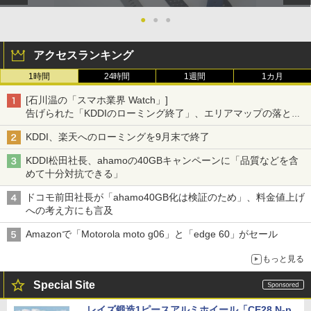
●
●
●
アクセスランキング
1時間
24時間
1週間
1カ月
[石川温の「スマホ業界 Watch」]
告げられた「KDDIのローミング終了」、エリアマップの落とし
穴と楽天モバイルの課題
KDDI、楽天へのローミングを9月末で終了
KDDI松田社長、ahamoの40GBキャンペーンに「品質などを含
めて十分対抗できる」
ドコモ前田社長が「ahamo40GB化は検証のため」、料金値上げ
への考え方にも言及
Amazonで「Motorola moto g06」と「edge 60」がセール
もっと見る
Special Site
レイズ鍛造1ピースアルミホイール「CE28 N-p