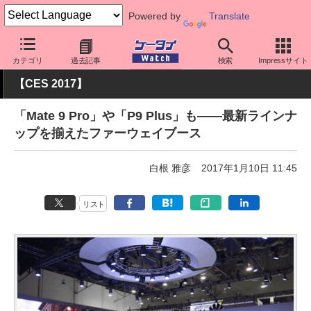
Powered by
Translate
ケータイ Watch
OS
Android
ファーウェイ
カテゴリ
過去記事
検索
Impressサイト
【CES 2017】
「Mate 9 Pro」や「P9 Plus」も――最新ラインナ
ップを揃えたファーウェイブース
白根 雅彦
2017年1月10日 11:45
リスト