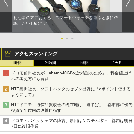
初心者の方におくる、スマートウォッチを選ぶときに確
認したい10のこと
●
●
●
アクセスランキング
1時間
24時間
1週間
1カ月
ドコモ前田社長が「ahamo40GB化は検証のため」、料金値上げ
への考え方にも言及
NTT島田社長、ソフトバンクのセブン出資に「dポイント使える
ようにして」
NTTドコモ、通信品質改善の現在地は「道半ば」 都市部に優先
投資で年度内の改善目指す
ドコモ・バイクシェアの障害、原因はシステム移行 都内は明日
7日に復旧作業