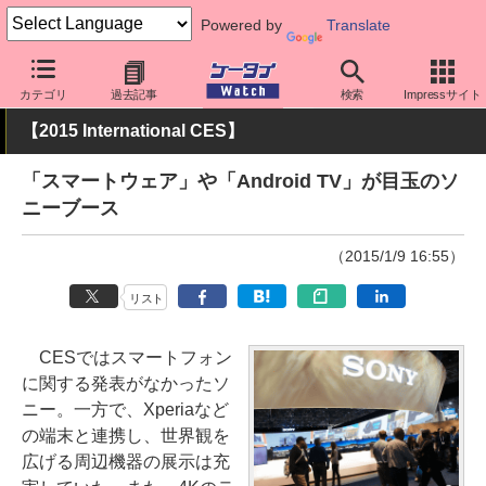
Powered by
Translate
ケータイ Watch
OS
Android
Xperia
カテゴリ
過去記事
検索
Impressサイト
【2015 International CES】
「スマートウェア」や「Android TV」が目玉のソ
ニーブース
（2015/1/9 16:55）
リスト
CESではスマートフォン
に関する発表がなかったソ
ニー。一方で、Xperiaなど
の端末と連携し、世界観を
広げる周辺機器の展示は充