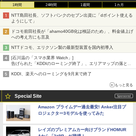
1時間
24時間
1週間
1カ月
NTT島田社長、ソフトバンクのセブン出資に「dポイント使える
ようにして」
ドコモ前田社長が「ahamo40GB化は検証のため」、料金値上げ
への考え方にも言及
NTTドコモ、エリクソン製の最新型装置を国内初導入
[石川温の「スマホ業界 Watch」]
告げられた「KDDIのローミング終了」、エリアマップの落とし
穴と楽天モバイルの課題
KDDI、楽天へのローミングを9月末で終了
もっと見る
Special Site
Amazon プライムデー過去最安! Anker注目プ
ロジェクター3モデルを使ってみた
レイズのプレミアムカー向けブランドHOMUR