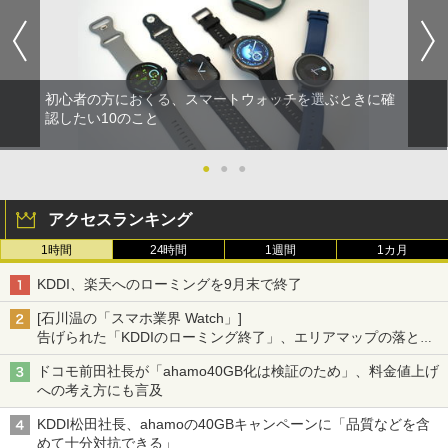
初心者の方におくる、スマートウォッチを選ぶときに確
認したい10のこと
●
●
●
アクセスランキング
1時間
24時間
1週間
1カ月
KDDI、楽天へのローミングを9月末で終了
[石川温の「スマホ業界 Watch」]
告げられた「KDDIのローミング終了」、エリアマップの落とし
穴と楽天モバイルの課題
ドコモ前田社長が「ahamo40GB化は検証のため」、料金値上げ
への考え方にも言及
KDDI松田社長、ahamoの40GBキャンペーンに「品質などを含
めて十分対抗できる」