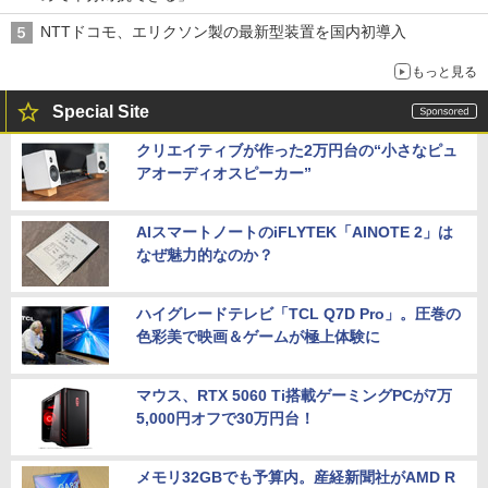
NTTドコモ、エリクソン製の最新型装置を国内初導入
もっと見る
Special Site
クリエイティブが作った2万円台の“小さなピュ
アオーディオスピーカー”
AIスマートノートのiFLYTEK「AINOTE 2」は
なぜ魅力的なのか？
ハイグレードテレビ「TCL Q7D Pro」。圧巻の
色彩美で映画＆ゲームが極上体験に
マウス、RTX 5060 Ti搭載ゲーミングPCが7万
5,000円オフで30万円台！
メモリ32GBでも予算内。産経新聞社がAMD R