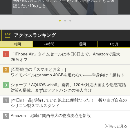
初心者の方におくる、スマートウォッチを選ぶときに確
認したい10のこと
●
●
●
アクセスランキング
1時間
24時間
1週間
1カ月
「iPhone Air」タイムセールは本日6日まで、Amazonで最大
26％オフ
[石野純也の「スマホとお金」]
ワイモバイルはahamo 40GBを追わない――単身向け「超おトク
割」の安さと1年限定の注意点
シャープ「AQUOS wish6」発表、120Hz対応大画面や迷惑電話
対策AI搭載、まずはソフトバンクの法人向け
[本日の一品]期待していた以上に便利だった！ 折り曲げ自在の
シリコン製スマホスタンド
Amazon、尼崎に関西最大の物流拠点を新設
もっと見る