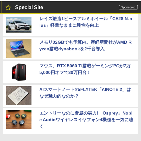
Special Site
レイズ鍛造1ピースアルミホイール「CE28 N-p
lus」軽量なままに剛性を向上
メモリ32GBでも予算内。産経新聞社がAMD R
yzen搭載dynabookを2千台導入
マウス、RTX 5060 Ti搭載ゲーミングPCが7万
5,000円オフで30万円台！
AIスマートノートのiFLYTEK「AINOTE 2」は
なぜ魅力的なのか？
エントリーなのに脅威の実力!「Osprey」Nobl
e Audioワイヤレスイヤフォン4機種を一気に聴
く