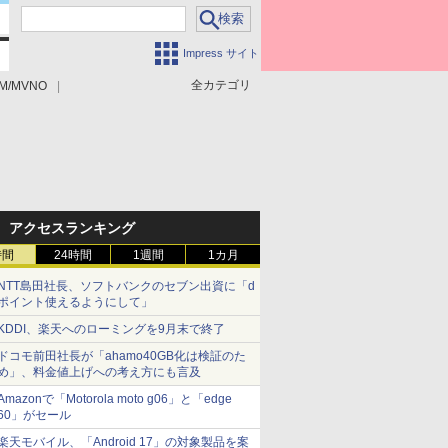
Impress サイト
全カテゴリ
M/MVNO
アクセスランキング
時間
24時間
1週間
1カ月
NTT島田社長、ソフトバンクのセブン出資に「d
ポイント使えるようにして」
KDDI、楽天へのローミングを9月末で終了
ドコモ前田社長が「ahamo40GB化は検証のた
め」、料金値上げへの考え方にも言及
Amazonで「Motorola moto g06」と「edge
60」がセール
楽天モバイル、「Android 17」の対象製品を案