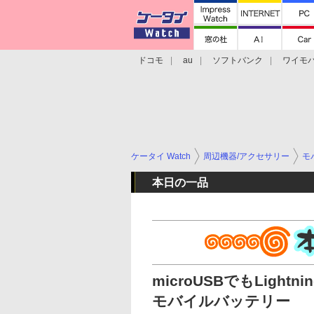
ドコモ
au
ソフトバンク
ワイモ
格安スマホ/SIMフリースマホ
周辺機器/
ケータイ Watch
周辺機器/アクセサリー
モ
本日の一品
microUSBでもLigh
モバイルバッテリー