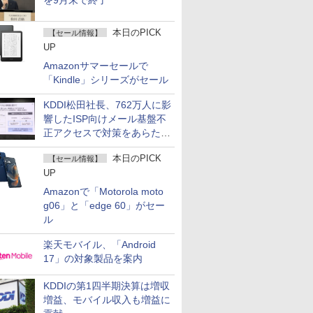
を9月末で終了
本日のPICK
【セール情報】
UP
Amazonサマーセールで
「Kindle」シリーズがセール
KDDI松田社長、762万人に影
響したISP向けメール基盤不
正アクセスで対策をあらため
て説明
本日のPICK
【セール情報】
UP
Amazonで「Motorola moto
g06」と「edge 60」がセー
ル
楽天モバイル、「Android
17」の対象製品を案内
KDDIの第1四半期決算は増収
増益、モバイル収入も増益に