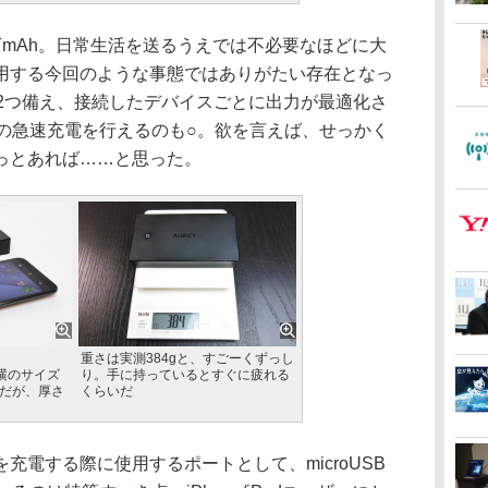
mAh。日常生活を送るうえでは不必要なほどに大
用する今回のような事態ではありがたい存在となっ
を2つ備え、接続したデバイスごとに出力が最適化さ
4Aの急速充電を行えるのも○。欲を言えば、せっかく
っとあれば……と思った。
重さは実測384gと、すごーくずっし
。縦横のサイズ
り。手に持っているとすぐに疲れる
同じだが、厚さ
くらいだ
電する際に使用するポートとして、microUSB