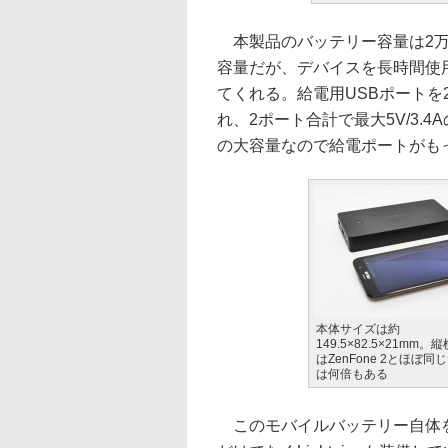
本製品のバッテリー容量は2万
容量だが、デバイスを長時間使
てくれる。給電用USBポート
れ、2ポート合計で最大5V/3.
の大容量なので給電ポートがも
本体サイズは約
149.5×82.5×21mm
はZenFone 2とほぼ
は何倍もある
このモバイルバッテリー自体を充