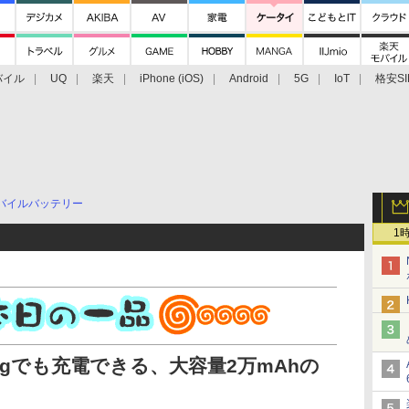
バイル
UQ
楽天
iPhone (iOS)
Android
5G
IoT
格安SI
アクセサリー
業界動向
法人向け
最新技術/その他
バイルバッテリー
1
tningでも充電できる、大容量2万mAhの