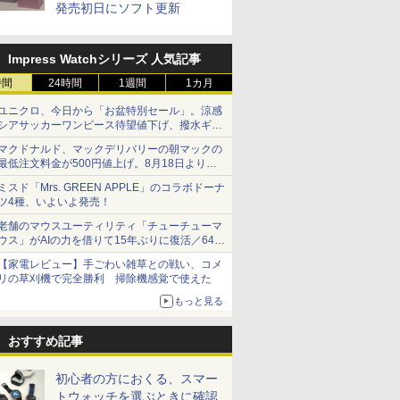
発売初日にソフト更新
Impress Watchシリーズ 人気記事
時間
24時間
1週間
1カ月
ユニクロ、今日から「お盆特別セール」。涼感
シアサッカーワンピース待望値下げ、撥水ギア
ショーツは1990円に
マクドナルド、マックデリバリーの朝マックの
最低注文料金が500円値上げ。8月18日より
1,500円から受付
ミスド「Mrs. GREEN APPLE」のコラボドーナ
ツ4種、いよいよ発売！
老舗のマウスユーティリティ「チューチューマ
ウス」がAIの力を借りて15年ぶりに復活／64bit
化、Windows 10/11、「Chrome」も走り回
【家電レビュー】手ごわい雑草との戦い、コメ
る。復活記念で2026年末まで500円
リの草刈機で完全勝利 掃除機感覚で使えた
もっと見る
おすすめ記事
初心者の方におくる、スマー
トウォッチを選ぶときに確認