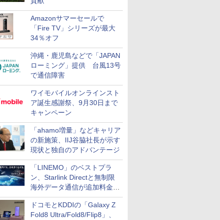
貢献
Amazonサマーセールで
「Fire TV」シリーズが最大
34％オフ
沖縄・鹿児島などで「JAPAN
ローミング」提供 台風13号
で通信障害
ワイモバイルオンラインスト
ア誕生感謝祭、9月30日まで
キャンペーン
「ahamo増量」などキャリア
の新施策、IIJ谷脇社長が示す
現状と独自のアドバンテージ
「LINEMO」のベストプラ
ン、Starlink Directと無制限
海外データ通信が追加料金な
しに
ドコモとKDDIの「Galaxy Z
Fold8 Ultra/Fold8/Flip8」、