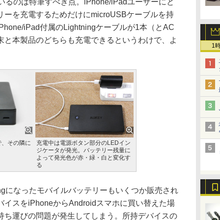
ているのは特筆すべき点。iPhone/iPadユーザーにと
ーを充電するためだけにmicroUSBケーブルを持
ne/iPad付属のLightningケーブルが1本（とAC
末と本製品のどちらも充電できるというわけで、よ
1
トで、その隣に
充電中は電源ボタン部分のLEDイン
ジケータが発光。バッテリー残量に
よって発光色が赤・緑・白と変化す
る
ningになったモバイルバッテリーもいくつか販売され
スをiPhoneからAndroidスマホに買い替えた場
持ち運びの問題が発生してしまう。所持デバイスの