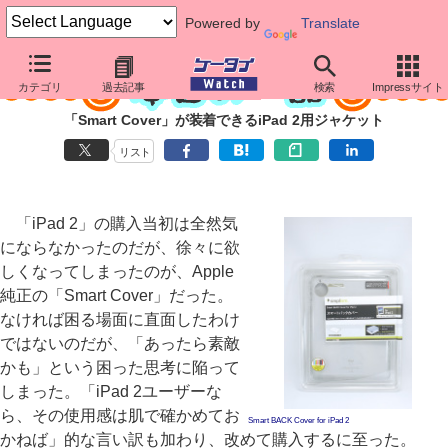
Powered by
Translate
カテゴリ
過去記事
検索
Impressサイト
「Smart Cover」が装着できるiPad 2用ジャケット
リスト
「iPad 2」の購入当初は全然気
にならなかったのだが、徐々に欲
しくなってしまったのが、Apple
純正の「Smart Cover」だった。
なければ困る場面に直面したわけ
ではないのだが、「あったら素敵
かも」という困った思考に陥って
しまった。「iPad 2ユーザーな
ら、その使用感は肌で確かめてお
Smart BACK Cover for iPad 2
かねば」的な言い訳も加わり、改めて購入するに至った。