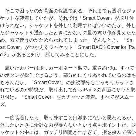
そこで困ったのが背面の保護である。それまでも透明なジャ
ケットを装着していたが、それでは「Smart Cover」が取り付
けられない。ジャケットを外して利用すればいいのだが、外し
たジャケットを透かしたときにかなりの量の擦り傷が見えたた
め、素で使うのがためらわれてしまった。そんなとき、「Sm
art Cover」がつかえるジャケット「Smart BACK Cover for iPa
d 2」があると知り、試してみることにした。
届いたカバーはポリカーボネート製で、重さ約79g。すべて
のボタンが操作できるよう、部分的にくりぬかれているのはも
ちろんだが、「Smart Cover」の接続部分もごっそりカットさ
れているのが特徴だ。取り出してからiPad 2の背面にサッと取
り付け、「Smart Cover」をカチャッと装着。すべてがスムー
ズ。
一度装着したら、取り外すことは滅多にないと思われるが、
外したいときに余計な力が要らないという点もポイントだ。ジ
ャケットの中には、ガッチリ固定されすぎて、指を挟んで痛い