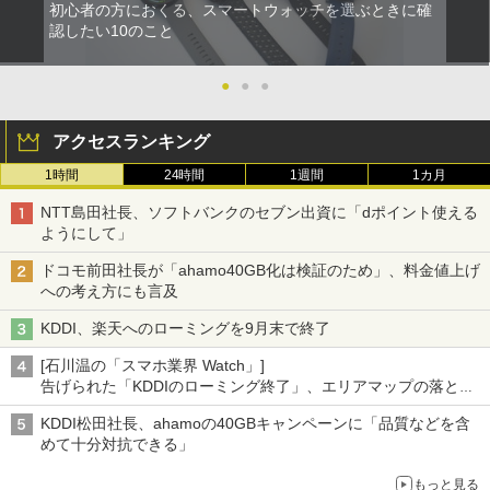
初心者の方におくる、スマートウォッチを選ぶときに確
認したい10のこと
●
●
●
アクセスランキング
1時間
24時間
1週間
1カ月
NTT島田社長、ソフトバンクのセブン出資に「dポイント使える
ようにして」
ドコモ前田社長が「ahamo40GB化は検証のため」、料金値上げ
への考え方にも言及
KDDI、楽天へのローミングを9月末で終了
[石川温の「スマホ業界 Watch」]
告げられた「KDDIのローミング終了」、エリアマップの落とし
穴と楽天モバイルの課題
KDDI松田社長、ahamoの40GBキャンペーンに「品質などを含
めて十分対抗できる」
もっと見る